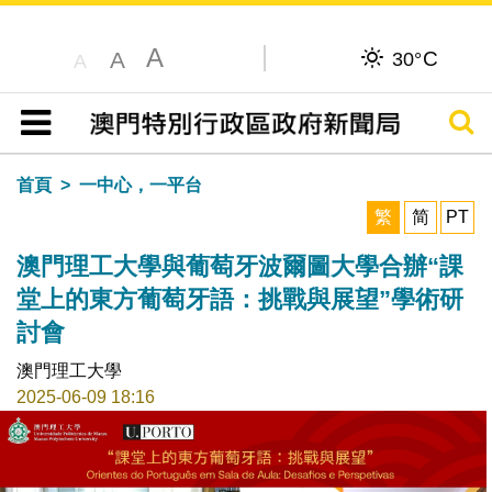
A
C
A
30°
A
搜尋
目錄
首頁
一中心，一平台
繁
简
PT
澳門理工大學與葡萄牙波爾圖大學合辦“課
堂上的東方葡萄牙語：挑戰與展望”學術研
討會
澳門理工大學
2025-06-09 18:16