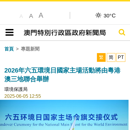
A
C
A
30°
A
搜尋
目錄
首頁
專題新聞
繁
简
PT
2026年六五環境日國家主場活動將由粵港
澳三地聯合舉辦
環境保護局
2025-06-05 12:55