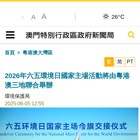
A
C
A
26°
A
搜尋
目錄
首頁
粵港澳大灣區
繁
简
PT
2026年六五環境日國家主場活動將由粵港
澳三地聯合舉辦
環境保護局
2025-06-05 12:55