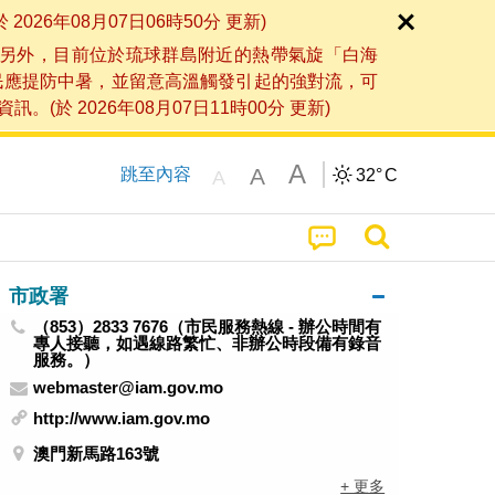
6年08月07日06時50分 更新)
另外，目前位於琉球群島附近的熱帶氣旋「白海
民應提防中暑，並留意高溫觸發引起的強對流，可
2026年08月07日11時00分 更新)
A
A
跳至內容
32°
C
A
市政署
（853）2833 7676（市民服務熱線 - 辦公時間有
專人接聽，如遇線路繁忙、非辦公時段備有錄音
服務。）
webmaster@iam.gov.mo
http://www.iam.gov.mo
澳門新馬路163號
+ 更多