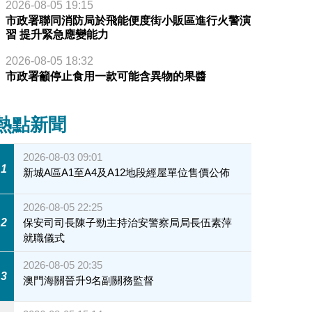
2026-08-05 19:15
市政署聯同消防局於飛能便度街小販區進行火警演
習 提升緊急應變能力
2026-08-05 18:32
市政署籲停止食用一款可能含異物的果醬
熱點新聞
2026-08-03 09:01
1
新城A區A1至A4及A12地段經屋單位售價公佈
2026-08-05 22:25
2
保安司司長陳子勁主持治安警察局局長伍素萍
就職儀式
2026-08-05 20:35
3
澳門海關晉升9名副關務監督