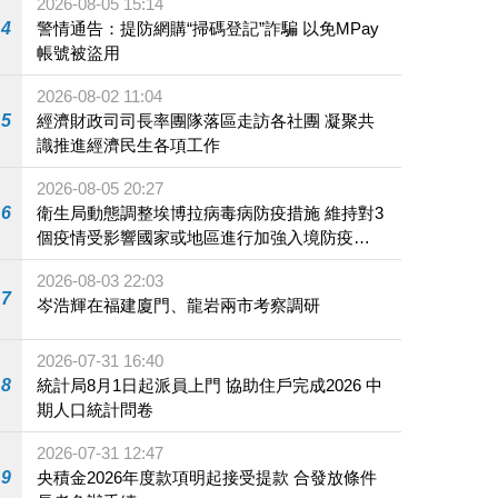
2026-08-05 15:14
4
警情通告：提防網購“掃碼登記”詐騙 以免MPay
帳號被盜用
2026-08-02 11:04
5
經濟財政司司長率團隊落區走訪各社團 凝聚共
識推進經濟民生各項工作
2026-08-05 20:27
6
衛生局動態調整埃博拉病毒病防疫措施 維持對3
個疫情受影響國家或地區進行加強入境防疫措
施
2026-08-03 22:03
7
岑浩輝在福建廈門、龍岩兩市考察調研
2026-07-31 16:40
8
統計局8月1日起派員上門 協助住戶完成2026 中
期人口統計問卷
2026-07-31 12:47
9
央積金2026年度款項明起接受提款 合發放條件