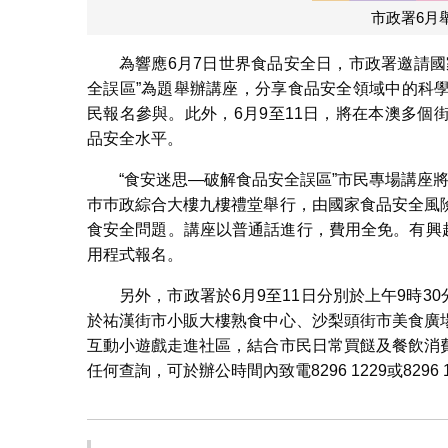
市政署6月
為響應6月7日世界食品安全日，市政署邀請
全誤區”為題舉辦講座，分享食品安全領域中的科
民報名參與。此外，6月9至11日，將在本澳多
品安全水平。
“食安迷思—破解食品安全誤區”市民專場講座將
巿巿政綜合大樓九樓禮堂舉行，由國家食品安全風
食安全問題。講座以普通話進行，費用全免。有興趣
用程式報名。
另外，市政署於6月9至11日分別於上午9時3
於祐漢街市小販大樓熟食中心、沙梨頭街市美食廣
互動小遊戲走進社區，結合市民日常買餸及餐飲消
任何查詢，可於辦公時間內致電8296 1229或8296 1