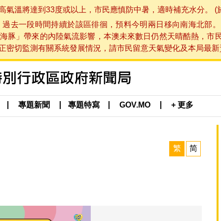
將達到33度或以上，市民應慎防中暑，適時補充水分。 (於 202
，過去一段時間持續於該區徘徊，預料今明兩日移向南海北部。
海豚」帶來的內陸氣流影響，本澳未來數日仍然天晴酷熱，市
切監測有關系統發展情況，請市民留意天氣變化及本局最新資訊。(於 
專題新聞
專題特寫
GOV.MO
+ 更多
繁
简