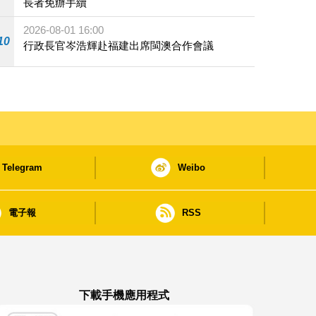
長者免辦手續
2026-08-01 16:00
10
行政長官岑浩輝赴福建出席閩澳合作會議
Telegram
Weibo
電子報
RSS
下載手機應用程式
澳門政府新聞 APP - App Store 下載
澳門政府新聞 APP - Google Pla
澳門政府新聞 APP -