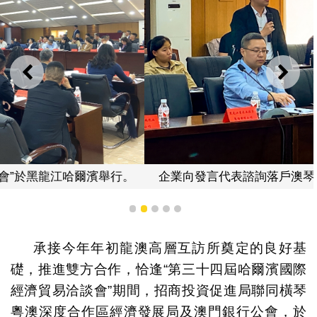
上一則
下一
企業向發言代表諮詢落戶澳琴的優惠政策及具體操作。
1
2
3
4
5
承接今年年初龍澳高層互訪所奠定的良好基
礎，推進雙方合作，恰逢“第三十四屆哈爾濱國際
經濟貿易洽談會”期間，招商投資促進局聯同橫琴
粵澳深度合作區經濟發展局及澳門銀行公會，於