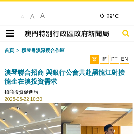
A
C
A
29°
A
搜尋
目錄
首頁
橫琴粵澳深度合作區
繁
简
PT
EN
澳琴聯合招商 與銀行公會共赴黑龍江對接
龍企在澳投資需求
招商投資促進局
2025-05-22 10:30