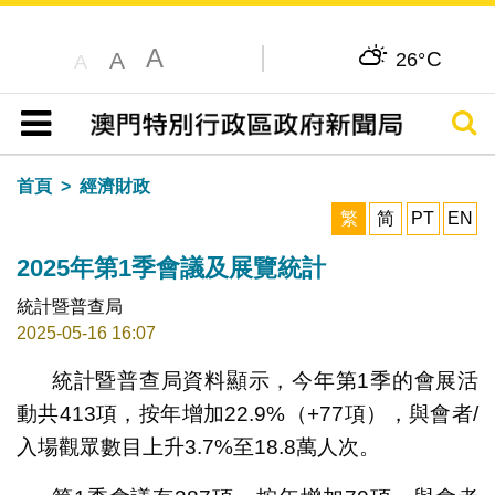
A
C
A
26°
A
搜尋
目錄
首頁
經濟財政
繁
简
PT
EN
2025年第1季會議及展覽統計
統計暨普查局
2025-05-16 16:07
統計暨普查局資料顯示，今年第1季的會展活
動共413項，按年增加22.9%（+77項），與會者/
入場觀眾數目上升3.7%至18.8萬人次。