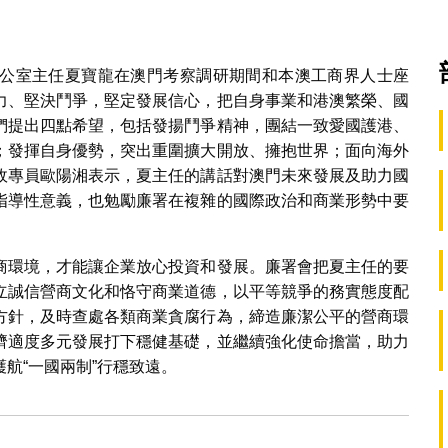
公室主任夏寶龍在澳門考察調研期間和本澳工商界人士座
力、堅決鬥爭，堅定發展信心，把自身事業和港澳繁榮、國
們提出四點希望，包括發揚鬥爭精神，團結一致愛國護港、
；發揮自身優勢，突出重圍擴大開放、擁抱世界；面向海外
政專員歐陽湘表示，夏主任的講話對澳門未來發展及助力國
指導性意義，也勉勵廉署在複雜的國際政治和商業形勢中要
商環境，才能讓企業放心投資和發展。廉署會把夏主任的要
立誠信營商文化和恪守商業道德，以平等競爭的務實態度配
方針，及時查處各類商業貪腐行為，締造廉潔公平的營商環
濟適度多元發展打下穩健基礎，並繼續強化使命擔當，助力
航“一國兩制”行穩致遠。