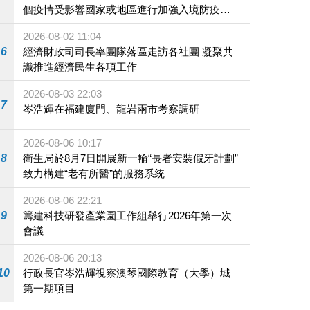
個疫情受影響國家或地區進行加強入境防疫措
施
2026-08-02 11:04
6
經濟財政司司長率團隊落區走訪各社團 凝聚共
識推進經濟民生各項工作
2026-08-03 22:03
7
岑浩輝在福建廈門、龍岩兩市考察調研
2026-08-06 10:17
8
衛生局於8月7日開展新一輪“長者安裝假牙計劃”
致力構建“老有所醫”的服務系統
2026-08-06 22:21
9
籌建科技研發產業園工作組舉行2026年第一次
會議
2026-08-06 20:13
10
行政長官岑浩輝視察澳琴國際教育（大學）城
第一期項目