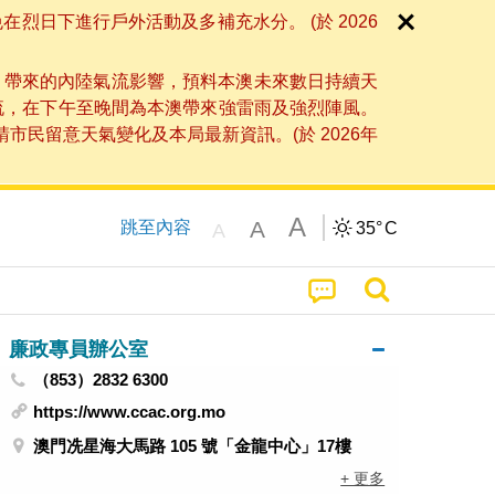
日下進行戶外活動及多補充水分。 (於 2026
」帶來的內陸氣流影響，預料本澳未來數日持續天
流，在下午至晚間為本澳帶來強雷雨及強烈陣風。
民留意天氣變化及本局最新資訊。(於 2026年
A
A
跳至內容
35°
C
A
廉政專員辦公室
（853）2832 6300
https://www.ccac.org.mo
澳門冼星海大馬路 105 號「金龍中心」17樓
+ 更多