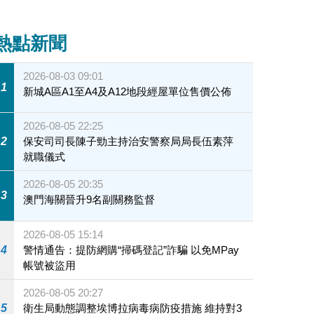
熱點新聞
2026-08-03 09:01
1
新城A區A1至A4及A12地段經屋單位售價公佈
2026-08-05 22:25
2
保安司司長陳子勁主持治安警察局局長伍素萍
就職儀式
2026-08-05 20:35
3
澳門海關晉升9名副關務監督
2026-08-05 15:14
4
警情通告：提防網購“掃碼登記”詐騙 以免MPay
帳號被盜用
2026-08-05 20:27
5
衛生局動態調整埃博拉病毒病防疫措施 維持對3