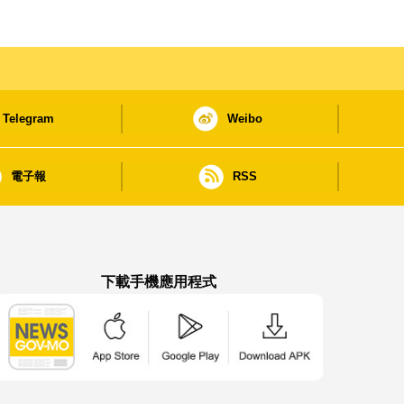
Telegram
Weibo
電子報
RSS
下載手機應用程式
澳門政府新聞 APP - App Store 下載
澳門政府新聞 APP - Google Pla
澳門政府新聞 APP -