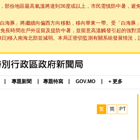
部份地區最高氣溫將達到36度或以上，市民需慎防中暑，避免在烈
白海豚」將繼續向偏西方向移動，移向華東一帶。受「白海豚
避免長時間在戶外逗留及提防中暑，並留意高溫觸發引起的強對
8日)移入南海北部並減弱。本局正密切監測有關系統發展情況，請市
專題新聞
專題特寫
GOV.MO
+ 更多
繁
简
PT