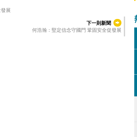
量發展
下一則新聞
何浩瀚：堅定信念守國門 鞏固安全促發展