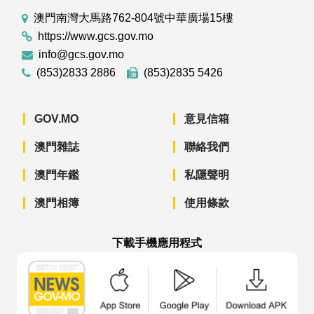
澳門南灣大馬路762-804號中華廣場15樓
https://www.gcs.gov.mo
info@gcs.gov.mo
(853)2833 2886
(853)2835 5426
GOV.MO
意見信箱
澳門雜誌
聯絡我們
澳門年鑑
私隱聲明
澳門相簿
使用條款
下載手機應用程式
澳門政府新聞 APP - App Store 下載
澳門政府新聞 APP - Googl
澳門政府新聞 