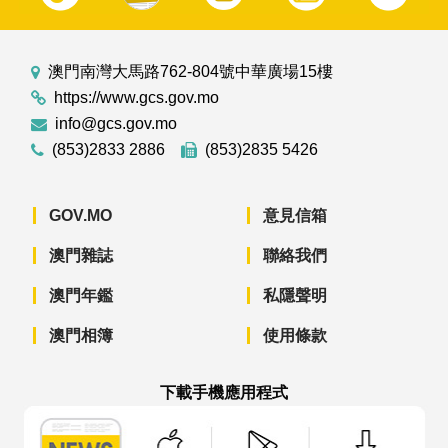
澳門南灣大馬路762-804號中華廣場15樓
https://www.gcs.gov.mo
info@gcs.gov.mo
(853)2833 2886
(853)2835 5426
GOV.MO
意見信箱
澳門雜誌
聯絡我們
澳門年鑑
私隱聲明
澳門相簿
使用條款
下載手機應用程式
澳門政府新聞 APP - App Store 下載
澳門政府新聞 APP - Googl
澳門政府新聞 