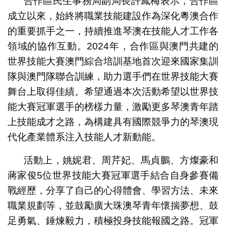
合作區民生事務局副局長許鳳梅表示，合作區
成立以來，始終將職業技能建設作為深化粵澳合作
的重要抓手之一，持續推進琴澳在技能人才工作各
領域的協作互動。2024年，合作區與澳門共建的
世界技能大賽澳門綜合培訓基地首次迎來國家集訓
隊與澳門隊聯合訓練，助力選手們在世界技能大賽
舞台上取得佳績。希望通過本次活動希望以世界技
能大賽冠軍選手的榜樣力量，激勵更多琴澳青年踏
上技能成才之路，為構建具有國際競爭力的琴澳現
代化產業體系注入技能人才新動能。
活動上，姚妮君、周芹妃、馬貞鵬、方燦豪和
蔣家俊5位世界技能大賽冠軍選手結合自身參賽備
戰經歷，分享了自己的心得體會、學習方法、未來
職業規劃等，並鼓勵廣大珠澳琴青年懷揣夢想、鼓
足勇氣、錘煉毅力，積極投身技能報國之路。冠軍