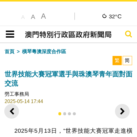
A
C
A
32°
A
搜尋
目錄
首頁
橫琴粵澳深度合作區
繁
简
世界技能大賽冠軍選手與珠澳琴青年面對面
交流
勞工事務局
2025-05-14 17:44
上一則
下一
1
2
3
4
2025年5月13日，“世界技能大賽冠軍走進橫