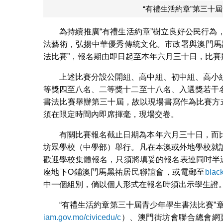
“有禮生活約章”第三十
為持續推廣“有禮生活約章”樹立良好公民行
法藝術，弘揚中華優秀傳統文化。市政署與澳門馬
法比賽”，報名期由即日起至本年六月三十日，比賽
上述比賽分設公開組、高中組、初中組、高小
等獎四至八名、二等獎十二至十八名、入選獎若干
書法比賽舉辦第三十屆，故以現場書寫作為比賽方
須在限定時間內即席揮毫，現場交卷。
有關比賽報名截止日期為本年六月三十日，而
坊眾學校（中學部）舉行。凡在本澳或外地學校就
歡迎學校集體報名，只須將填妥的報名表連同吋半
座地下O鋪澳門馬黑祐居民聯誼會，或電郵至
blac
中一個組別，倘以個人形式在報名時須出示學生證
“有禮生活約章第三十屆青少年學生書法比賽”
iam.gov.mo/civicedu/c
）、澳門街坊會聯合總會網