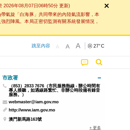
6年08月07日06時50分 更新)
熱帶氣旋「白海豚」共同帶來的內陸氣流影響，本
及強烈陣風。本局正密切監測有關系統發展情況，
A
A
跳至內容
27°
C
A
市政署
（853）2833 7676（市民服務熱線 - 辦公時間有
專人接聽，如遇線路繁忙、非辦公時段備有錄音
服務。）
webmaster@iam.gov.mo
http://www.iam.gov.mo
澳門新馬路163號
+ 更多