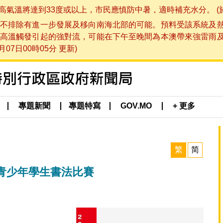
將達到33度或以上，市民應慎防中暑，適時補充水分。 (於 202
不排除有進一步發展及移向南海北部的可能。預料受該系統及
高溫觸發引起的強對流，可能在下午至晚間為本澳帶來強雷雨
07日00時05分 更新)
專題新聞
專題特寫
GOV.MO
+ 更多
繁
简
青少年學生書法比賽