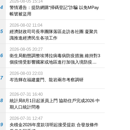
2026-08-05 15:14
4
警情通告：提防網購“掃碼登記”詐騙 以免MPay
帳號被盜用
2026-08-02 11:04
5
經濟財政司司長率團隊落區走訪各社團 凝聚共
識推進經濟民生各項工作
2026-08-05 20:27
6
衛生局動態調整埃博拉病毒病防疫措施 維持對3
個疫情受影響國家或地區進行加強入境防疫措
施
2026-08-03 22:03
7
岑浩輝在福建廈門、龍岩兩市考察調研
2026-07-31 16:40
8
統計局8月1日起派員上門 協助住戶完成2026 中
期人口統計問卷
2026-07-31 12:47
9
央積金2026年度款項明起接受提款 合發放條件