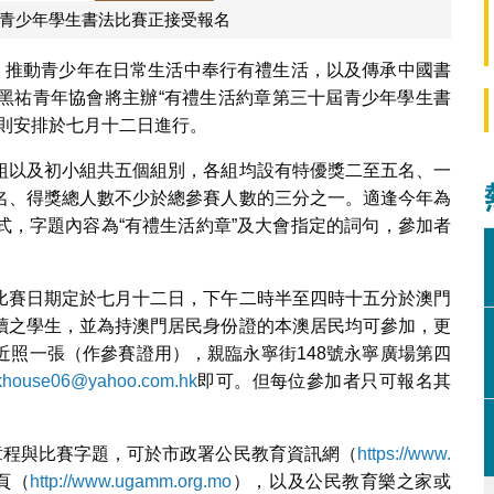
屆青少年學生書法比賽正接受報名
為，推動青少年在日常生活中奉行有禮生活，以及傳承中國書
黑祐青年協會將主辦“有禮生活約章第三十屆青少年學生書
則安排於七月十二日進行。
組以及初小組共五個組別，各組均設有特優獎二至五名、一
名、得獎總人數不少於總參賽人數的三分之一。適逢今年為
式，字題內容為“有禮生活約章”及大會指定的詞句，參加者
比賽日期定於七月十二日，下午二時半至四時十五分於澳門
讀之學生，並為持澳門居民身份證的本澳居民均可參加，更
近照一張（作參賽證用），親臨永寧街148號永寧廣場第四
khouse06@yahoo.com.hk
即可。但每位參加者只可報名其
。
章程與比賽字題，可於市政署公民教育資訊網（
https://www.
頁（
http://www.ugamm.org.mo
），以及公民教育樂之家或