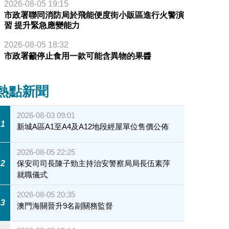
2026-08-05 19:15
市政署聯同消防局於飛能便度街小販區進行火警演
習 提升緊急應變能力
2026-08-05 18:32
市政署籲停止食用一款可能含異物的果醬
熱點新聞
2026-08-03 09:01
1
新城A區A1至A4及A12地段經屋單位售價公佈
2026-08-05 22:25
2
保安司司長陳子勁主持治安警察局局長伍素萍
就職儀式
2026-08-05 20:35
3
澳門海關晉升9名副關務監督