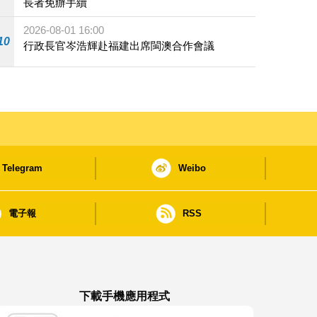
長者免辦手續
2026-08-01 16:00
10
行政長官岑浩輝赴福建出席閩澳合作會議
Telegram
Weibo
電子報
RSS
下載手機應用程式
澳門政府新聞 APP - App Store 下載
澳門政府新聞 APP - Google Pla
澳門政府新聞 APP -