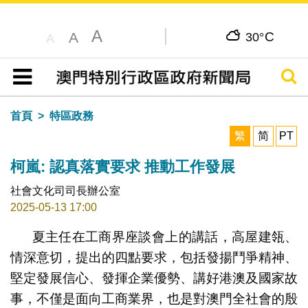
A
C
A
30°
A
搜尋
目錄
首頁
特區政務
繁
简
PT
柯嵐: 認真落實要求 推動工作發展
社會文化司司長辦公室
2025-05-13 17:00
夏主任在工商界座談會上的講話，高屋建瓴、
情深意切，提出的四點要求，包括發揚鬥爭精神、
堅定發展信心、發揮企業優勢、講好港澳及國家故
事，不僅是面向工商業界，也是對澳門全社會的殷