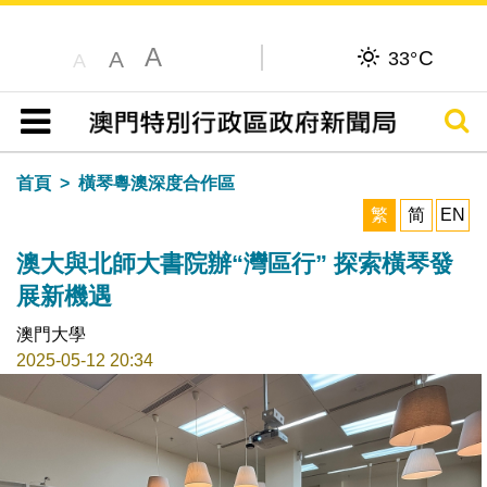
A
C
A
33°
A
搜尋
目錄
首頁
橫琴粵澳深度合作區
繁
简
EN
澳大與北師大書院辦“灣區行” 探索橫琴發
展新機遇
澳門大學
2025-05-12 20:34