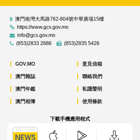
澳門南灣大馬路762-804號中華廣場15樓
https://www.gcs.gov.mo
info@gcs.gov.mo
(853)2833 2886
(853)2835 5426
GOV.MO
意見信箱
澳門雜誌
聯絡我們
澳門年鑑
私隱聲明
澳門相簿
使用條款
下載手機應用程式
澳門政府新聞 APP - App Store 下載
澳門政府新聞 APP - Googl
澳門政府新聞 