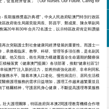
（Our Nurses. Our Future. Caring for
動 - 長期服務獎嘉許典禮”，中央人民政府駐澳門特別行政區
政區政府衛生局羅奕龍局長、郭昌宇、鄭成業、陳永華副局
滿20年和30年合共72名護士，以示特區政府肯定和讚揚
題再次突顯護士對社會健康同經濟發展的重要性。而護士一
作，承擔着臨床、教學、科研、管理等多項任務，是名副其
貢獻。他又指出，衛生局致力構建覆蓋全生命週期的醫療保
正積極落實《健康澳門藍圖》各項部署，推動“健康社區”計
“幸福澳門”注入新的活力，並將持續強化政府、非牟利同私
療服務水平。隨着本澳人口老化、慢性病流行、居民生活模
質醫療護理服務的需求日益增加，護理工作越來越繁重並且
南丁格爾精神，守護居民身心健康，不斷提高護理專業服務
，壯大護理團隊，特區政府與本澳2間護理教育機構合作增