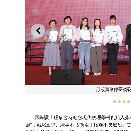
上一則
殷汝濤副部長頒發
1
2
3
國際護士理事會為紀念現代護理學科創始人弗洛倫
節”，藉此宣導、繼承和弘揚南丁格爾不畏艱險、