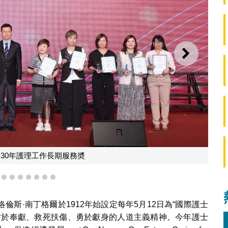
下一則
30年護理工作長期服務奬
4
5
6
7
8
9
10
11
斯·南丁格爾於1912年始設定每年5月12日為“國際護士
甘於奉獻、救死扶傷、勇於獻身的人道主義精神。今年護士