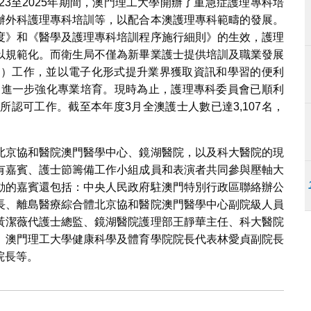
23至2025年期間，澳門理工大學開辦了重急症護理專科培
辦外科護理專科培訓等，以配合本澳護理專科範疇的發展。
度》和《醫學及護理專科培訓程序施行細則》的生效，護理
以規範化。而衛生局不僅為新畢業護士提供培訓及職業發展
D）工作，並以電子化形式提升業界獲取資訊和學習的便利
會，進一步強化專業培育。現時為止，護理專科委員會已順利
所認可工作。截至本年度3月全澳護士人數已達3,107名，
北京協和醫院澳門醫學中心、鏡湖醫院，以及科大醫院的現
有嘉賓、護士節籌備工作小組成員和表演者共同參與壓軸大
動的嘉賓還包括：中央人民政府駐澳門特別行政區聯絡辦公
長、離島醫療綜合體北京協和醫院澳門醫學中心副院級人員
黃潔薇代護士總監、鏡湖醫院護理部王靜華主任、科大醫院
、澳門理工大學健康科學及體育學院院長代表林愛貞副院長
院長等。