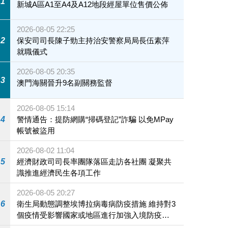
1
新城A區A1至A4及A12地段經屋單位售價公佈
2026-08-05 22:25
2
保安司司長陳子勁主持治安警察局局長伍素萍
就職儀式
2026-08-05 20:35
3
澳門海關晉升9名副關務監督
2026-08-05 15:14
4
警情通告：提防網購“掃碼登記”詐騙 以免MPay
帳號被盜用
2026-08-02 11:04
5
經濟財政司司長率團隊落區走訪各社團 凝聚共
識推進經濟民生各項工作
2026-08-05 20:27
6
衛生局動態調整埃博拉病毒病防疫措施 維持對3
個疫情受影響國家或地區進行加強入境防疫措
施