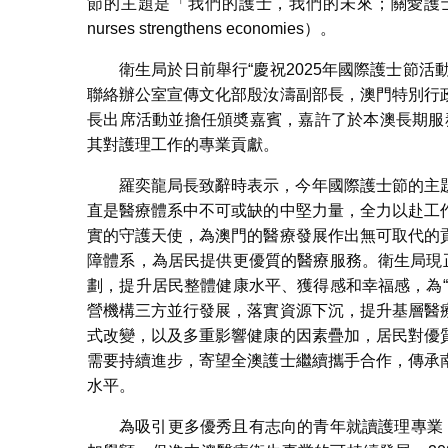
節的主題是「我們的護士，我們的未來；關愛護士，促進經濟發展」
nurses strengthens economies）。
衛生局於日前舉行“慶祝2025年國際護士節活
聯絡辦公室宣傳文化部殷汝濤副部長，澳門特別行
長出席活動並擔任頒奬嘉賓，嘉許了於本澳長期服務
其對護理工作的專業貢獻。
羅奕龍局長致辭時表示，今年國際護士節的主
直是醫療體系中不可或缺的中堅力量，全力以赴工
實的守護天使，為澳門的醫療發展作出無可取代的
障體系，為居民提供更優質的醫療服務。衛生局現
劃，提升居民整體健康水平、獲得感和幸福感，為
營機構三方並行發展，落實資源下沉，提升基層醫
式改變，以及多重影響健康的因素疊加，居民對優
需要持續進步，寄望全澳護士繼續攜手合作，傳承
水平。
為吸引更多優秀且有志向的青年就讀護理專業