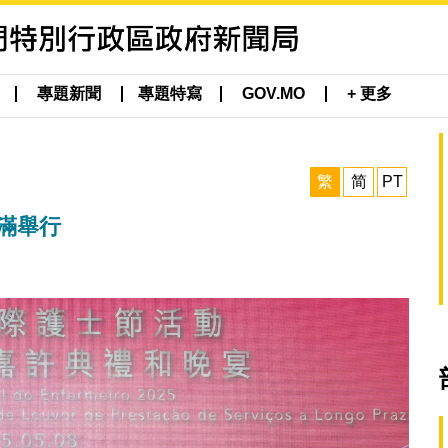
專題新聞
專題特寫
GOV.MO
+ 更多
繁
简
PT
圓滿舉行