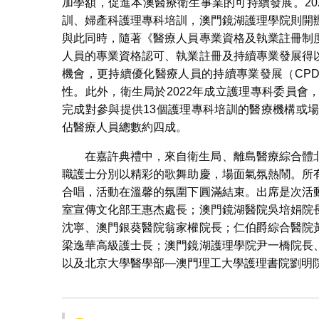
加學額，促進本澳醫療衛生事業的可持續發展。20
訓、婦產科護理專科培訓，澳門鏡湖護理學院則開
與此同時，隨著《醫療人員專業資格及執業註冊制
人員的專業資格認可、執業註冊及持續專業發展得
機會，更持續優化醫療人員的持續專業發展（CP
性。此外，衛生局於2022年成立護理專科委員
完成對參與提供13個護理專科培訓的醫療機構或場
佔醫療人員總數約四成。
在嘉許典禮中，來自衛生局、離島醫療綜合體
職護士分別以精彩的歌舞助慶，場面氣氛熱鬧。所
合唱，活動在溫馨的氛圍下圓滿結束。出席是次活
室宣傳文化部王惠杰處長；澳門鏡湖醫院吳培娟院
沈寧、澳門銀葵醫院翁家權院長；仁伯爵綜合醫院
梁逸華高級護士長；澳門鏡湖護理學院尹一橋院長
以及北京大學醫學部—澳門理工大學護理書院劉明