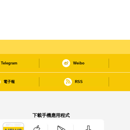
Telegram
Weibo
電子報
RSS
下載手機應用程式
澳門政府新聞 APP - App Store 下載
澳門政府新聞 APP - Google Pla
澳門政府新聞 APP -