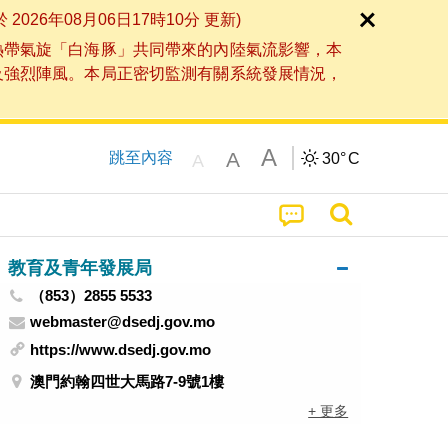
6年08月06日17時10分 更新)
熱帶氣旋「白海豚」共同帶來的內陸氣流影響，本
及強烈陣風。本局正密切監測有關系統發展情況，
A
A
跳至內容
30°
C
A
教育及青年發展局
（853）2855 5533
webmaster@dsedj.gov.mo
https://www.dsedj.gov.mo
澳門約翰四世大馬路7-9號1樓
+ 更多