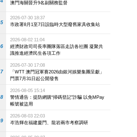
4
澳門海關晉升9名副關務監督
2026-07-30 18:37
5
市政署8月1至7日設臨時大型廢舊家具收集站
2026-08-02 11:04
6
經濟財政司司長率團隊落區走訪各社團 凝聚共
識推進經濟民生各項工作
2026-07-30 17:08
7
「WTT 澳門冠軍賽2026由銀河娛樂集團呈獻」
門票7月31日起公開發售
2026-08-05 15:14
8
警情通告：提防網購“掃碼登記”詐騙 以免MPay
帳號被盜用
2026-08-03 22:03
9
岑浩輝在福建廈門、龍岩兩市考察調研