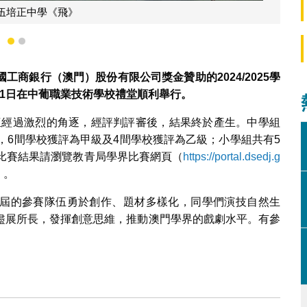
江中學《聰明的小白兔》
1
2
國工商銀行（澳門）股份有限公司獎金贊助的
2024/2025
學
1
日在中葡職業技術學校禮堂順利舉行。
隊伍經過激烈的角逐，經評判評審後，結果終於產生。中學組
，6間學校獲評為甲級及4間學校獲評為乙級；小學組共有5
細比賽結果請瀏覽教青局學界比賽網頁（
https://portal.dsedj.g
）。
屆的參賽隊伍勇於創作、題材多樣化，同學們演技自然生
盡展所長，發揮創意思維，推動澳門學界的戲劇水平。有參