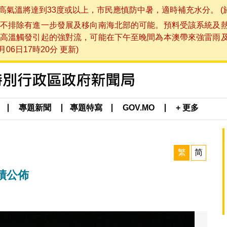
將達到33度或以上，市民應慎防中暑，適時補充水分。 (於 202
不排除有進一步發展及移向南海北部的可能。預料受該系統及
高溫觸發引起的強對流，可能在下午至晚間為本澳帶來強雷雨
06日17時20分 更新)
專題新聞
專題特寫
GOV.MO
+ 更多
繁
简
績公佈