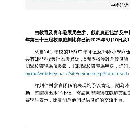
小學組隊伍濠
由教育及青年發展局主辦、戲劇農莊
協辦及中
年第三十三屆校際戲劇比賽已於
2025
年
5
月
10
日及
1
來自24所學校的18隊中學隊伍及16隊小學
共有1間學校獲評為優異級，5間學校獲評為優良級
間學校獲評為優良級，10間學校獲評為甲級，詳
ov.mo/webdsejspace/site/ce/index.jsp?con=result
評判們對參賽隊伍的表現均予以肯定，認為本
動，整體演出水平不俗，寄語同學繼續在戲劇方面
賽學生表示，比賽能為他們提供良好的交流平台。