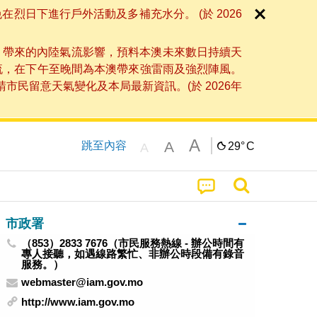
日下進行戶外活動及多補充水分。 (於 2026
」帶來的內陸氣流影響，預料本澳未來數日持續天
流，在下午至晚間為本澳帶來強雷雨及強烈陣風。
民留意天氣變化及本局最新資訊。(於 2026年
A
A
跳至內容
29°
C
A
市政署
（853）2833 7676（市民服務熱線 - 辦公時間有
專人接聽，如遇線路繁忙、非辦公時段備有錄音
服務。）
webmaster@iam.gov.mo
http://www.iam.gov.mo