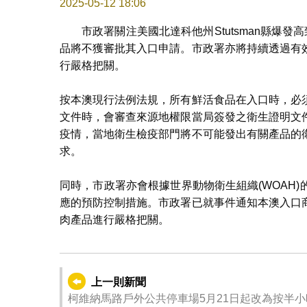
2025-05-12 18:06
市政署關注美國北達科他州Stutsman縣爆
品將不獲審批其入口申請。市政署亦將持續透過有
行嚴格把關。
按本澳現行法例法規，所有鮮活食品在入口時，必
文件時，會審查來源地權限當局簽發之衛生證明文
疫情，當地衛生檢疫部門將不可能發出有關產品的
求。
同時，市政署亦會根據世界動物衛生組織(WOAH
應的預防控制措施。市政署已就事件通知本澳入口
肉產品進行嚴格把關。​​
上一則新聞
柯維納馬路戶外公共停車場5月21日起改為按半