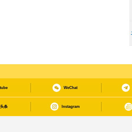
tube
WeChat
日头条
Instagram