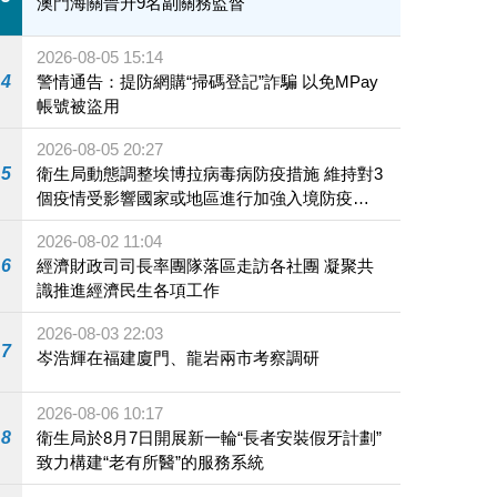
澳門海關晉升9名副關務監督
2026-08-05 15:14
4
警情通告：提防網購“掃碼登記”詐騙 以免MPay
帳號被盜用
2026-08-05 20:27
5
衛生局動態調整埃博拉病毒病防疫措施 維持對3
個疫情受影響國家或地區進行加強入境防疫措
施
2026-08-02 11:04
6
經濟財政司司長率團隊落區走訪各社團 凝聚共
識推進經濟民生各項工作
2026-08-03 22:03
7
岑浩輝在福建廈門、龍岩兩市考察調研
2026-08-06 10:17
8
衛生局於8月7日開展新一輪“長者安裝假牙計劃”
致力構建“老有所醫”的服務系統