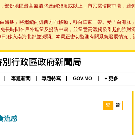
部份地區最高氣溫將達到36度或以上，市民需慎防中暑，避免在烈
白海豚」將繼續向偏西方向移動，移向華東一帶。受「白海豚
避免長時間在戶外逗留及提防中暑，並留意高溫觸發引起的強對
8日)移入南海北部並減弱。本局正密切監測有關系統發展情況，請市
專題新聞
專題特寫
GOV.MO
+ 更多
繁
简
禽流感