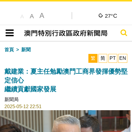
A
C
A
27°
A
搜尋
目錄
首頁
新聞
繁
简
PT
EN
戴建業：夏主任勉勵澳門工商界發揮優勢堅
定信心
繼續貢獻國家發展
新聞局
2025-05-12 22:51