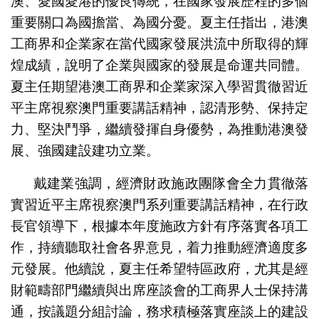
澳、愛國愛港的優良傳統，在國家發展歷程的多個
重要關口為國擔當、為國分憂。夏主任指出，港澳
工商界和企業家在當代國家發展洪流中所取得的輝
煌成績，說明了企業與國家的發展是命運共同體。
夏主任期望港澳工商界和企業家深入學習貫徹習近
平主席視察澳門重要講話精神，認清形勢、保持定
力、堅決鬥爭，繼續發揮自身優勢，為推動港澳發
展、強國建設建功立業。
戴建業強調，經濟財政施政團隊會全力貫徹落
實習近平主席視察澳門系列重要講話精神，在行政
長官領導下，根據本年度施政方針有序落實各項工
作，持續聽取社會各界意見，着力推動經濟適度多
元發展。他續說，夏主任希望特區政府，尤其是經
財範疇部門繼續與出席座談會的工商界人士保持溝
通，按議題分組討論，務求積極落實座談上的建設