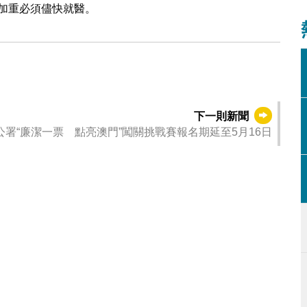
加重必須儘快就醫。
下一則新聞
公署“廉潔一票 點亮澳門”闖關挑戰賽報名期延至5月16日