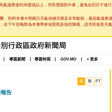
溫將達到36度或以上，市民需慎防中暑，避免在烈日下進行戶外活動
響，預料本澳今明兩日天氣持續天晴及非常酷熱，最高氣溫將達
在下午至晚間為本澳帶來強雷雨及強烈陣風，請市民留意天氣變化及本
專題新聞
專題特寫
GOV.MO
+ 更多
繁
简
PT
染報告