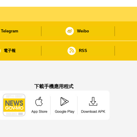
Telegram
Weibo
電子報
RSS
下載手機應用程式
澳門政府新聞 APP - App Store 下載
澳門政府新聞 APP - Google Pla
澳門政府新聞 APP -