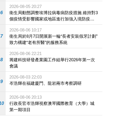
2026-08-05 20:27
6
衛生局動態調整埃博拉病毒病防疫措施 維持對3
個疫情受影響國家或地區進行加強入境防疫措
施
2026-08-06 10:17
7
衛生局於8月7日開展新一輪“長者安裝假牙計劃”
致力構建“老有所醫”的服務系統
2026-08-06 22:21
8
籌建科技研發產業園工作組舉行2026年第一次
會議
2026-08-03 22:03
9
岑浩輝在福建廈門、龍岩兩市考察調研
2026-08-06 20:13
10
行政長官岑浩輝視察澳琴國際教育（大學）城
第一期項目