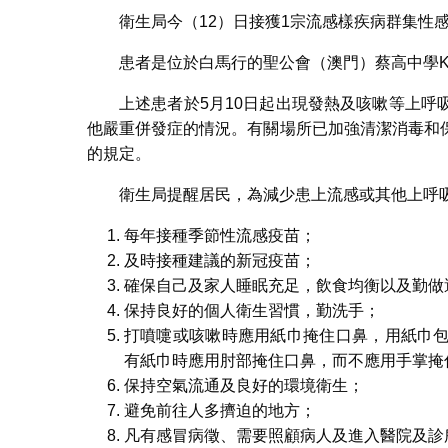
衛生局今（12）日接獲1宗流感樣疾病群集性
患者是位於白馬行的聖公會（澳門）蔡高中學K2
上述患者於5月10日起出現發熱及咳嗽等上
他嚴重併發症的情況。有關場所已加強清潔消毒和
的規定。
衛生局提醒居民，為減少患上流感或其他上呼
每年接種季節性流感疫苗；
及時接種建議的新冠疫苗；
確保自己及家人睡眠充足，飲食均衡以及勤做
保持良好的個人衛生習慣，勤洗手；
打噴嚏或咳嗽時應用紙巾掩住口鼻，用紙巾
有紙巾時應用肘部掩住口鼻，而不應用手掌掩
保持空氣流通及良好的環境衛生；
避免前往人多擠迫的地方；
凡有感冒病徵、需要照顧病人及進入醫院及診