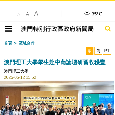
A
C
A
35°
A
搜尋
目錄
首頁
區域合作
繁
简
PT
澳門理工大學學生赴中葡論壇研習收穫豐
澳門理工大學
2025-05-12 15:52