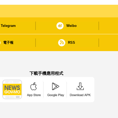
Telegram
Weibo
電子報
RSS
下載手機應用程式
澳門政府新聞 APP - App Store 下載
澳門政府新聞 APP - Google Pla
澳門政府新聞 APP -