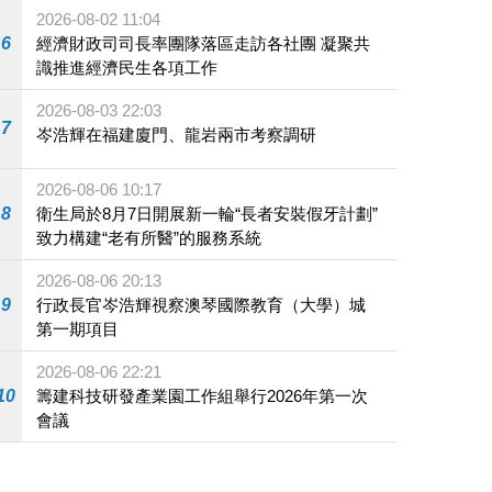
施
2026-08-02 11:04
6
經濟財政司司長率團隊落區走訪各社團 凝聚共
識推進經濟民生各項工作
2026-08-03 22:03
7
岑浩輝在福建廈門、龍岩兩市考察調研
2026-08-06 10:17
8
衛生局於8月7日開展新一輪“長者安裝假牙計劃”
致力構建“老有所醫”的服務系統
2026-08-06 20:13
9
行政長官岑浩輝視察澳琴國際教育（大學）城
第一期項目
2026-08-06 22:21
10
籌建科技研發產業園工作組舉行2026年第一次
會議