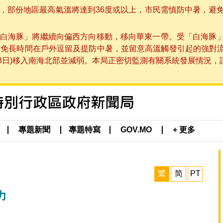
部份地區最高氣溫將達到36度或以上，市民需慎防中暑，避免在烈
白海豚」將繼續向偏西方向移動，移向華東一帶。受「白海豚
避免長時間在戶外逗留及提防中暑，並留意高溫觸發引起的強對
8日)移入南海北部並減弱。本局正密切監測有關系統發展情況，請市
專題新聞
專題特寫
GOV.MO
+ 更多
繁
简
PT
力