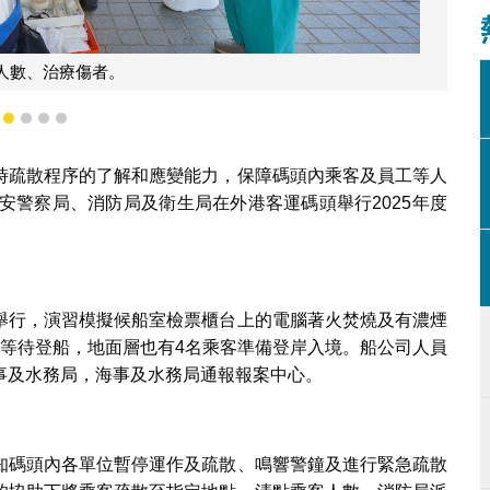
人數、治療傷者。
1
2
3
4
5
時疏散程序的了解和應變能力，保障碼頭內乘客及員工等人
安警察局、消防局及衛生局在外港客運碼頭舉行2025年度
舉行，演習模擬候船室檢票櫃台上的電腦著火焚燒及有濃煙
客等待登船，地面層也有4名乘客準備登岸入境。船公司人員
事及水務局，海事及水務局通報報案中心。
知碼頭內各單位暫停運作及疏散、鳴響警鐘及進行緊急疏散