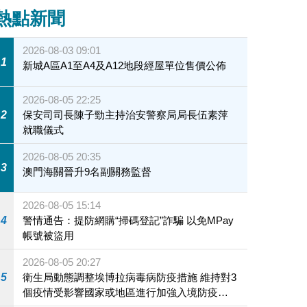
熱點新聞
2026-08-03 09:01
1
新城A區A1至A4及A12地段經屋單位售價公佈
2026-08-05 22:25
2
保安司司長陳子勁主持治安警察局局長伍素萍
就職儀式
2026-08-05 20:35
3
澳門海關晉升9名副關務監督
2026-08-05 15:14
4
警情通告：提防網購“掃碼登記”詐騙 以免MPay
帳號被盜用
2026-08-05 20:27
5
衛生局動態調整埃博拉病毒病防疫措施 維持對3
個疫情受影響國家或地區進行加強入境防疫措