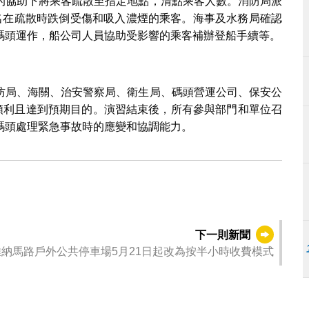
的協助下將乘客疏散至指定地點，清點乘客人數。消防局派
名在疏散時跌倒受傷和吸入濃煙的乘客。海事及水務局確認
碼頭運作，船公司人員協助受影響的乘客補辦登船手續等。
防局、海關、治安警察局、衛生局、碼頭營運公司、保安公
程順利且達到預期目的。演習結束後，所有參與部門和單位召
碼頭處理緊急事故時的應變和協調能力。
下一則新聞
維納馬路戶外公共停車場5月21日起改為按半小時收費模式