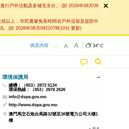
外活動及多補充水分。 (於 2026年08月09
度或以上，市民應避免長時間在戶外逗留及提防中
026年08月09日07時10分 更新)
A
A
跳至內容
34°
C
A
環境保護局
總機：（853）2872 5134
環保熱線：（853）2876 2626
info@dspa.gov.mo
http://www.dspa.gov.mo
澳門馬交石炮台馬路32號至36號電力公司大樓1
樓
+ 更多