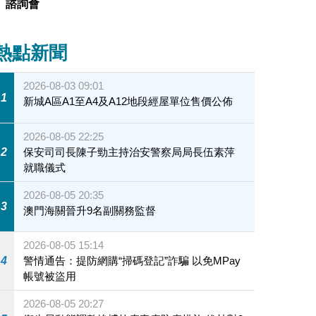
諮詢會
熱點新聞
2026-08-03 09:01
1
新城A區A1至A4及A12地段經屋單位售價公佈
2026-08-05 22:25
2
保安司司長陳子勁主持治安警察局局長伍素萍
就職儀式
2026-08-05 20:35
3
澳門海關晉升9名副關務監督
2026-08-05 15:14
4
警情通告：提防網購“掃碼登記”詐騙 以免MPay
帳號被盜用
2026-08-05 20:27