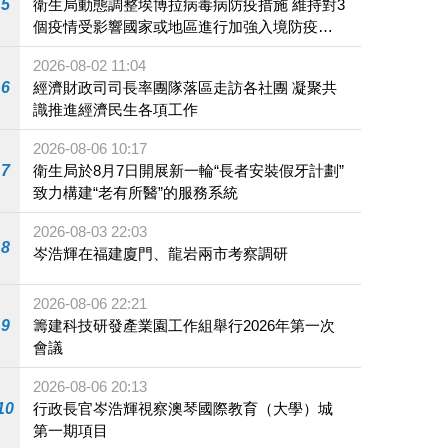
5
衛生局動態調整埃博拉病毒病防疫措施 維持對3
個疫情受影響國家或地區進行加強入境防疫措
施
2026-08-02 11:04
6
經濟財政司司長率團隊落區走訪各社團 凝聚共
識推進經濟民生各項工作
2026-08-06 10:17
7
衛生局於8月7日開展新一輪“長者安裝假牙計劃”
致力構建“老有所醫”的服務系統
2026-08-03 22:03
8
岑浩輝在福建廈門、龍岩兩市考察調研
2026-08-06 22:21
9
籌建科技研發產業園工作組舉行2026年第一次
會議
2026-08-06 20:13
10
行政長官岑浩輝視察澳琴國際教育（大學）城
第一期項目