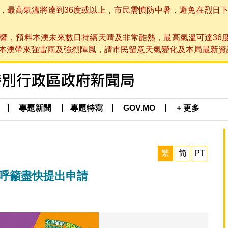
高氣溫將達到36度或以上，市民需慎防中暑，避免在烈日下進行戶
響，預料本澳未來數日持續天晴及非常酷熱，最高氣溫可達36
帶來強雷雨及強烈陣風，請市民留意天氣變化及本局最新資訊。(於 2
專題新聞
專題特寫
GOV.MO
+ 更多
繁
简
PT
局呼籲盡快提出申請