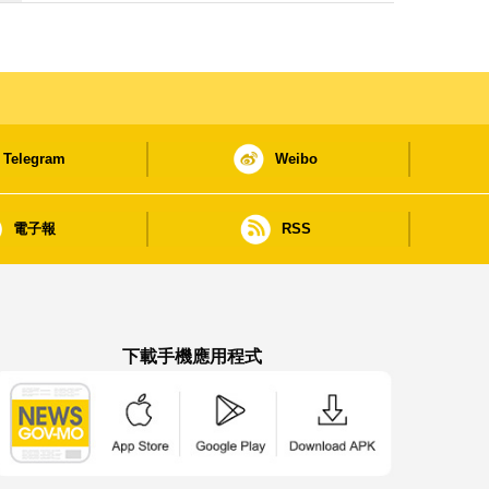
Telegram
Weibo
電子報
RSS
下載手機應用程式
澳門政府新聞 APP - App Store 下載
澳門政府新聞 APP - Google Pla
澳門政府新聞 APP -