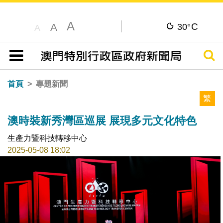
A
C
A
30°
A
搜尋
目錄
首頁
專題新聞
繁
澳時裝新秀灣區巡展 展現多元文化特色
生產力暨科技轉移中心
2025-05-08 18:02