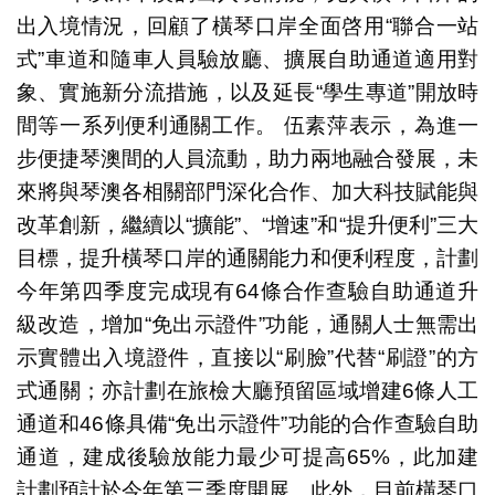
出入境情況，回顧了橫琴口岸全面啓用“聯合一站
式”車道和隨車人員驗放廳、擴展自助通道適用對
象、實施新分流措施，以及延長“學生專道”開放時
間等一系列便利通關工作。 伍素萍表示，為進一
步便捷琴澳間的人員流動，助力兩地融合發展，未
來將與琴澳各相關部門深化合作、加大科技賦能與
改革創新，繼續以“擴能”、“增速”和“提升便利”三大
目標，提升橫琴口岸的通關能力和便利程度，計劃
今年第四季度完成現有64條合作查驗自助通道升
級改造，增加“免出示證件”功能，通關人士無需出
示實體出入境證件，直接以“刷臉”代替“刷證”的方
式通關；亦計劃在旅檢大廳預留區域增建6條人工
通道和46條具備“免出示證件”功能的合作查驗自助
通道，建成後驗放能力最少可提高65%，此加建
計劃預計於今年第三季度開展。此外，目前橫琴口