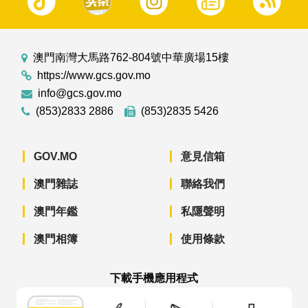
澳門南灣大馬路762-804號中華廣場15樓
https://www.gcs.gov.mo
info@gcs.gov.mo
(853)2833 2886
(853)2835 5426
GOV.MO
意見信箱
澳門雜誌
聯絡我們
澳門年鑑
私隱聲明
澳門相簿
使用條款
下載手機應用程式
澳門政府新聞 APP - App Store 下載
澳門政府新聞 APP - Googl
澳門政府新聞 