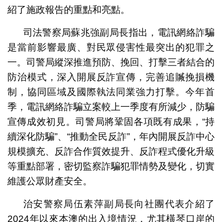
紹了施政報告的重點和亮點。
司法警察局蘇兆強副局長指出，電訊網絡詐騙
是當前影響最廣、對民眾侵害性最突出的犯罪之
一。司警局縱深推進預防、挽回、打擊三者結合的
防治模式，深入開展反詐宣傳，完善追贓挽損機
制，協同區域及國際執法同業強力打擊。今年首
季，電訊網絡詐騙立案較上一季度有所減少，防騙
宣傳成效初見。司警局將鞏固各項既有成果，“持
續深化防騙”、“推動全民反詐”，年內開展反詐中心
規模擴充、反詐合作質效提升、反詐程式優化升級
等重點部署，密切監察詐騙犯罪情勢及變化，切實
維護公眾財產安全。
治安警察局伍素萍副局長向社團代表介紹了
2024年以來本澳的出入境情況，尤其橫琴口岸的