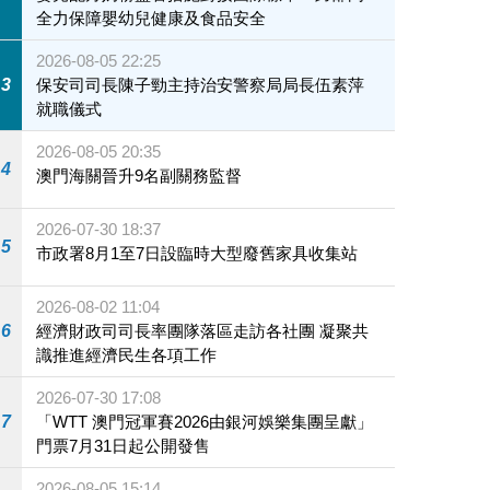
全力保障嬰幼兒健康及食品安全
2026-08-05 22:25
3
保安司司長陳子勁主持治安警察局局長伍素萍
就職儀式
2026-08-05 20:35
4
澳門海關晉升9名副關務監督
2026-07-30 18:37
5
市政署8月1至7日設臨時大型廢舊家具收集站
2026-08-02 11:04
6
經濟財政司司長率團隊落區走訪各社團 凝聚共
識推進經濟民生各項工作
2026-07-30 17:08
7
「WTT 澳門冠軍賽2026由銀河娛樂集團呈獻」
門票7月31日起公開發售
2026-08-05 15:14