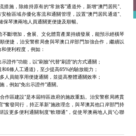
措施，除維持原有的“常旅客”通道外，新增“澳門居民”、
琴方安檢區域亦優化客流和通關管理，設置“澳門居民通道”、
在確保琴澳兩地人員通關更便捷及順暢。
給不斷增加，會展、文化體育產業持續發展，能預示經橫琴
順便捷，治安警察局會與琴澳口岸部門加強合作，繼續以
能力和便利程度，例如：
示證件”功能，以“刷臉”代替“刷證”的方式通關；
道和6條人工通道)，至少提高65%的驗放能力；
多人員能享用便捷通關，並提高整體通關效率；
施，例如“免出示證件”通關。
度合作區建設”是本屆特區政府的施政重點。治安警察局將貫
官“奮發同行，持正革新”施政理念，與琴澳其他口岸部門持
研設更多便利通關制度“軟聯通”，促使琴澳兩地人員“心聯