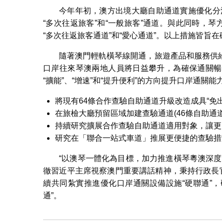
今年年初，澳方出境大廳自助通道實施優化分流
“多次往返旅客”和“一般旅客”通道。與此同時，
“多次往返旅客通道”和“愛心通道”。以上措施皆旨
隨著澳門輕軌橫琴線開通，旅遊產品和服務供
口岸往來琴澳兩地人員將日益攀升，為確保通關暢
“擴能”、“增速”和“提升便利”的方向提升口岸通關
將現有64條合作查驗自助通道升級改造成具“免出
在旅檢大廳預留區域加建查驗通道(46條自助通
持續研究擴展合作查驗自助通道適用對象，讓更
研究在「聯合一站式車道」推展更便捷的查驗措
“以澳琴一體化為目標，加力推進橫琴粵澳深
徹習近平主席視察澳門重要講話精神，秉持行政長
續共同紮實推進優化口岸通關設備設施“硬聯通”，
通”。