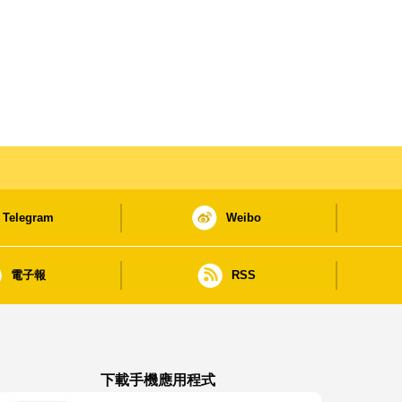
Telegram
Weibo
電子報
RSS
下載手機應用程式
澳門政府新聞 APP - App Store 下載
澳門政府新聞 APP - Google Pla
澳門政府新聞 APP -