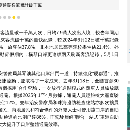
度通關客流累計破千萬
2
3
4
5
6
通關客流量破一千萬人次，日均7.9萬人次出入境，較去年同期
以來客流破千萬的最快紀錄，較2024年6月22日破千萬記錄
%、旅客佔37.8%、非本地居民高等院校學生佔21.4%、外
地勞動節假期內，橫琴口岸更連續兩天刷新客流記錄，5月1日
。
安警察局與琴澳其他口岸部門一道，持續強化“硬聯通”，推
便捷流動，並取得了一定成果。去年3月18日，全國首創30
國首個採用“合作查驗，一次放行”通關模式的隨車人員驗放廳
關。根據2025年1至4月數據，通關人員經旅檢大廳查驗
驗佔12%。去年治安警察局和珠海邊防檢查總站亦多次擴展
居民、內地居民和符合條件的外籍人士可使用該口岸的自助
助通道的比例已達86%，而駕駛員經”聯合一站式”車道自助
大大提升了口岸整體通關效率。