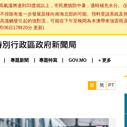
將達到33度或以上，市民應慎防中暑，適時補充水分。 (於 202
不排除有進一步發展及移向南海北部的可能。預料受該系統及
高溫觸發引起的強對流，可能在下午至晚間為本澳帶來強雷雨
06日17時20分 更新)
專題新聞
專題特寫
GOV.MO
+ 更多
繁
简
PT