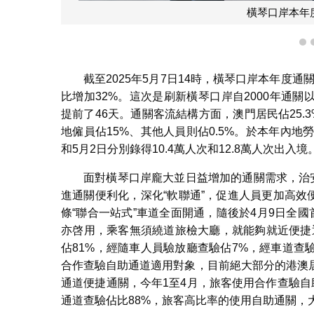
橫琴口岸本年
1
截至2025年5月7日14時，橫琴口岸本年度
比增加32%。這次是刷新橫琴口岸自2000年通關
提前了46天。通關客流結構方面，澳門居民佔25.3
地僱員佔15%、其他人員則佔0.5%。於本年內
和5月2日分別錄得10.4萬人次和12.8萬人次出入境
面對橫琴口岸龐大並日益增加的通關需求，治
進通關便利化，深化“軟聯通”，促進人員更加高效
條“聯合一站式”車道全面開通，隨後於4月9日全
亦啓用，乘客無須繞道旅檢大廳，就能夠就近便捷通
佔81%，經隨車人員驗放廳查驗佔7%，經車道查
合作查驗自助通道適用對象，目前絕大部分的港澳
通道便捷通關，今年1至4月，旅客使用合作查驗自
通道查驗佔比88%，旅客高比率的使用自助通關，