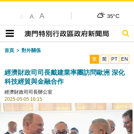
A
C
A
35°
A
搜尋
目錄
首頁
對外關係
繁
简
PT
EN
經濟財政司司長戴建業率團訪問歐洲 深化
科技經貿與金融合作
經濟財政司司長辦公室
2025-05-05 16:15