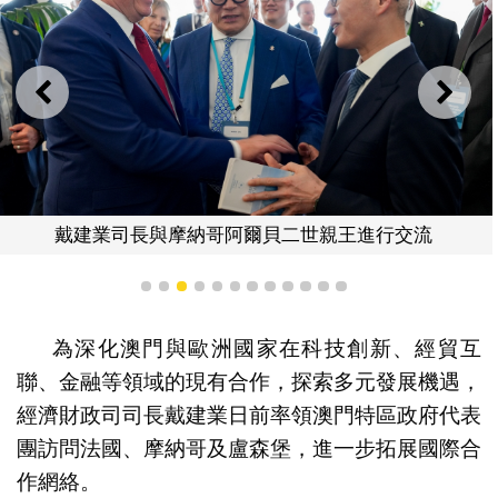
上一則
下一
戴建業司長與摩納哥阿爾貝二世親王進行交流
1
2
3
4
5
6
7
8
9
10
11
12
為深化澳門與歐洲國家在科技創新、經貿互
聯、金融等領域的現有合作，探索多元發展機遇，
經濟財政司司長戴建業日前率領澳門特區政府代表
團訪問法國、摩納哥及盧森堡，進一步拓展國際合
作網絡。