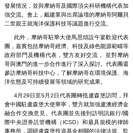
發展情況，並與摩納哥及國際頂尖科研機構代表加
強交流。會上，戴建業與出席論壇的摩納哥阿爾貝
二世親王就海洋保護科技等議題進行交流。
此外，摩納哥駐華大使馬思頌設午宴歡迎代表
團，嘉賓包括摩納哥經濟、科技及綠色能源範疇等
政府部門及機構代表，雙方友好交流， 並對摩納
哥與澳門的進一步合作進行了深入探討。代表團還
參訪摩納哥科技中心，了解摩納哥在環境保護、海
洋生態及可持續發展等領域的研究成果。
4月29日至5月2日代表團轉抵盧森堡訪問，拜
會中國駐盧森堡大使華寧，雙方就加強盧澳經濟金
融合作交換意見。代表團並先後到訪明訊銀行/國
際中央證券託管機構（ICSD）和最具規模的律師
事務所，調研盧森堡投資基金相關的法律法規、監