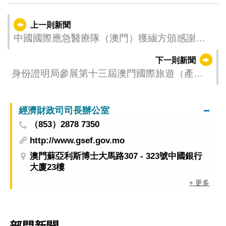
上一則新聞
中國國際應急醫療隊（澳門）獲緬方頒感謝信
肯定其貢獻
下一則新聞
身份證明局參展第十三屆澳門國際旅遊（產
業）博覽會 及合辦“平安澳遊”—領事保護與協助
宣介活動
經濟財政司司長辦公室
（853）2878 7350
http://www.gsef.gov.mo
澳門蘇亞利斯博士大馬路307 - 323號中國銀行
大廈23樓
+ 更多