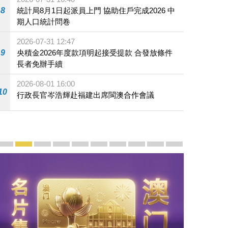
8
統計局8月1日起派員上門 協助住戶完成2026 中
期人口統計問卷
2026-07-31 12:47
9
央積金2026年度款項明起接受提款 合發放條件
長者免辦手續
2026-08-01 16:00
10
行政長官岑浩輝赴福建出席閩澳合作會議
宣傳及推廣
賡續中葡傳統友誼 續寫“一國兩制”新篇章 — 澳門“一國
澳門名片集
行政長官岑浩輝11月18日發表2026年施政報
施政特寫
澳門特別行政區經濟和社會發展第二個五
橫琴粵澳深度合作區專題網站
施政小講堂
走進澳門
澳門相簿2020
《澳门微视