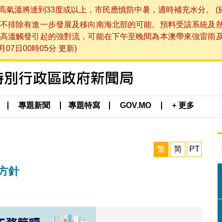
將達到33度或以上，市民應慎防中暑，適時補充水分。 (於 202
不排除有進一步發展及移向南海北部的可能。預料受該系統及
高溫觸發引起的強對流，可能在下午至晚間為本澳帶來強雷雨
07日00時05分 更新)
專題新聞
專題特寫
GOV.MO
+ 更多
繁
简
PT
方針