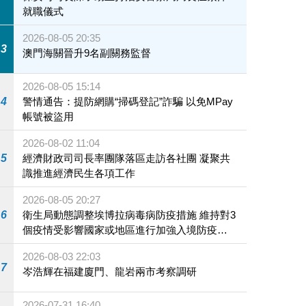
就職儀式
2026-08-05 20:35
3
澳門海關晉升9名副關務監督
2026-08-05 15:14
4
警情通告：提防網購“掃碼登記”詐騙 以免MPay
帳號被盜用
2026-08-02 11:04
5
經濟財政司司長率團隊落區走訪各社團 凝聚共
識推進經濟民生各項工作
2026-08-05 20:27
6
衛生局動態調整埃博拉病毒病防疫措施 維持對3
個疫情受影響國家或地區進行加強入境防疫措
施
2026-08-03 22:03
7
岑浩輝在福建廈門、龍岩兩市考察調研
2026-07-31 16:40