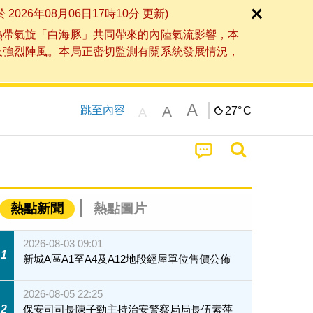
6年08月06日17時10分 更新)
熱帶氣旋「白海豚」共同帶來的內陸氣流影響，本
及強烈陣風。本局正密切監測有關系統發展情況，
A
A
跳至內容
27°
C
A
熱點新聞
熱點圖片
2026-08-03 09:01
1
新城A區A1至A4及A12地段經屋單位售價公佈
2026-08-05 22:25
2
保安司司長陳子勁主持治安警察局局長伍素萍