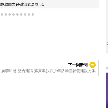
疇施政圖文包-建設宜居城市1
6
7
8
9
10
11
12
13
14
15
管
下一則新聞
廣聽民意 整合建議 落實黑沙青少年活動體驗營建設方案