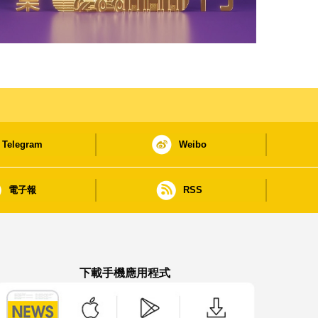
Telegram
Weibo
電子報
RSS
下載手機應用程式
澳門政府新聞 APP - App Store 下載
澳門政府新聞 APP - Google Pla
澳門政府新聞 APP -