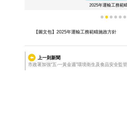
2025年運輸工務範
1
2
3
4
5
【圖文包】2025年運輸工務範疇施政方針
上一則新聞
市政署加強“五‧一黃金週”環境衛生及食品安全監