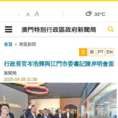
A
C
A
33°
A
搜尋
目錄
首頁
專題新聞
繁
简
PT
EN
行政長官岑浩輝與江門市委書記陳岸明會面
新聞局
2025-04-28 21:39