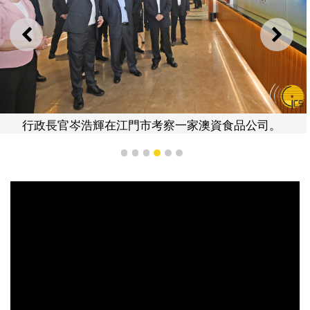
上一則
下一
行政長官岑浩輝在江門市考察一家澳資食品公司。
1
2
3
4
5
6