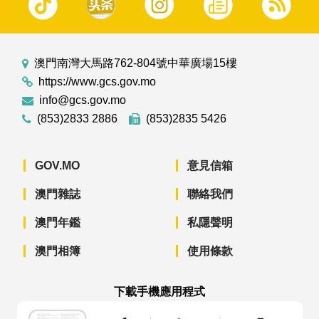
澳門南灣大馬路762-804號中華廣場15樓
https://www.gcs.gov.mo
info@gcs.gov.mo
(853)2833 2886
(853)2835 5426
GOV.MO
意見信箱
澳門雜誌
聯絡我們
澳門年鑑
私隱聲明
澳門相簿
使用條款
下載手機應用程式
澳門政府新聞 APP - App Store 下載
澳門政府新聞 APP - Googl
澳門政府新聞 