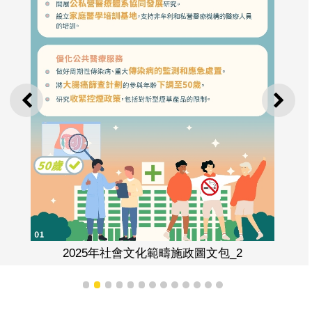
上一則
下一
2025年社會文化範疇施政圖文包_2
1
2
3
4
5
6
7
8
9
10
11
12
13