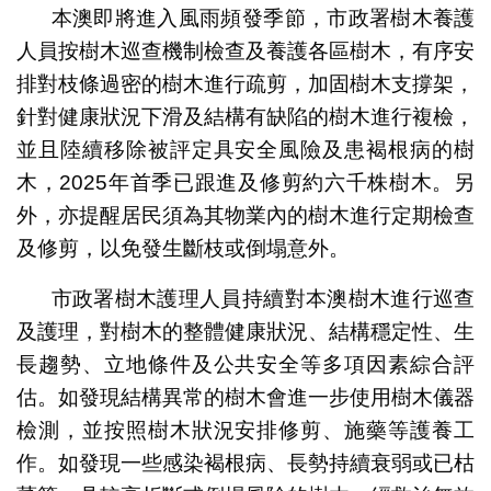
本澳即將進入風雨頻發季節，市政署樹木養護
人員按樹木巡查機制檢查及養護各區樹木，有序安
排對枝條過密的樹木進行疏剪，加固樹木支撐架，
針對健康狀況下滑及結構有缺陷的樹木進行複檢，
並且陸續移除被評定具安全風險及患褐根病的樹
木，2025年首季已跟進及修剪約六千株樹木。另
外，亦提醒居民須為其物業內的樹木進行定期檢查
及修剪，以免發生斷枝或倒塌意外。
市政署樹木護理人員持續對本澳樹木進行巡查
及護理，對樹木的整體健康狀況、結構穩定性、生
長趨勢、立地條件及公共安全等多項因素綜合評
估。如發現結構異常的樹木會進一步使用樹木儀器
檢測，並按照樹木狀況安排修剪、施藥等護養工
作。如發現一些感染褐根病、長勢持續衰弱或已枯