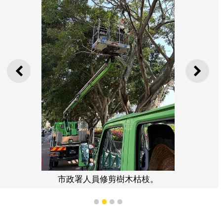
上一則
下一
市政署人員修剪樹木枯枝。
1
2
3
4