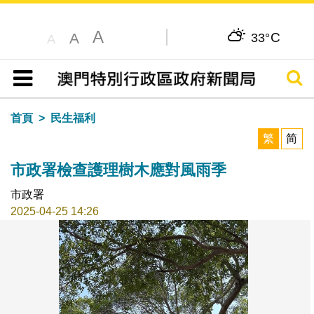
A
C
A
33°
A
搜尋
目錄
首頁
民生福利
繁
简
市政署檢查護理樹木應對風雨季
市政署
2025-04-25 14:26