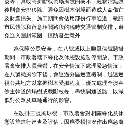
萎等，具較高折斷或倒塌風險的樹木，經救治無效
後則會安排移除。避免因樹木倒塌而造成人命傷亡
及財產損失。施工期間會佔用部份行車通道，敬請
市民體諒和留意相關路段的臨時交通管制安排，避
免進入圍封範圍，慎防發生意外。
為保障公眾安全，在八號或以上颱風信號懸掛
期間，市政署轄下綠化及休憩設施暫停開放。市政
署會安排人員候營，在安全情況下處理緊急情況；
在八號颱風除下後，會透過分區巡查機制，迅速巡
視公共地方以掌握樹木受損程度，優先處理全澳各
條主幹道的塌樹或截斷枝條，盡快開通道路，以減
低對公眾及車輛通行的影響。
在改掛三號風球後，市政署會對相關綠化及休
憩設施進行巡查及評估，因應受損情況作出應急處