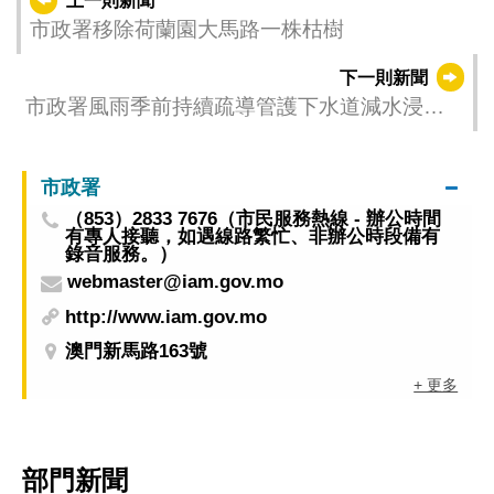
上一則新聞
市政署移除荷蘭園大馬路一株枯樹
下一則新聞
市政署風雨季前持續疏導管護下水道減水浸風
險
市政署
（853）2833 7676（市民服務熱線 - 辦公時間
有專人接聽，如遇線路繁忙、非辦公時段備有
錄音服務。）
webmaster@iam.gov.mo
http://www.iam.gov.mo
澳門新馬路163號
+ 更多
部門新聞