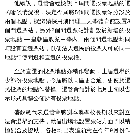
他續說，選管會經檢視上屆間選投票地點的選
民輪候情況後，決定今屆將5個間選投票站分設於
兩個地點，擬繼續採用澳門理工大學體育館設置3
個間選票站，另外2個間選票站計劃設於新增的投
票地點 — 皇朝區教業中學內。兩個間選地點均同
時設有直選票站，以便法人選民的投票人可於同一
地點行使間選和直選的投票權。
至於直選的投票地點亦稍作變動，上屆選舉的
少部份投票地點，今屆將以同區更合適、更便於選
民投票的地點作替換。選管會預計於七月上旬以告
示形式具體公佈所有投票地點。
盛銳敏代表選管會感謝本澳學校長期以來對立
法會選舉的支持，就借出場地設置票站方面予以積
極配合及協助。各校均已表達願意在今年9月份作