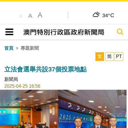
A
C
A
34°
A
搜尋
目錄
首頁
專題新聞
繁
简
PT
立法會選舉共設37個投票地點
新聞局
2025-04-25 16:56