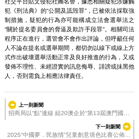
社交平台貼文侵犯社團名譽，據悉相關疑犯涉嫌觸
犯《刑法典》的“公開及詆毁罪”，已被依法採取強
制措施，疑犯的行為亦可能構成立法會選舉法之
“關於提名委員會的脅逼及欺詐手段罪”。相關司法
程序正在進行，選管會不會作出評論，但呼籲任何
人不論在提名或選舉期間，都切勿以線下或線上方
式作出破壞選舉活動正常及良好推進的行為，又或
發佈不理性、未經證實的訊息侮辱、誹謗或抺黑他
人，否則需負上相應法律責任。
上一則新聞
招商局以“點”連線 組20澳企於“第13屆澳門國際
旅遊（產業）博覽會”推介葡語產品
下一則新聞
2025“中國夢．民族情”兒童創意填色比賽公佈得