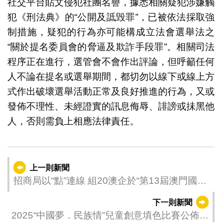
社交平台貼文侵犯社團名譽，據悉相關疑犯涉嫌觸
犯《刑法典》的“公開及詆毁罪”，已被依法採取強
制措施，疑犯的行為亦可能構成立法會選舉法之
“關於提名委員會的脅逼及欺詐手段罪”。相關司法
程序正在進行，選管會不會作出評論，但呼籲任何
人不論在提名或選舉期間，都切勿以線下或線上方
式作出破壞選舉活動正常及良好推進的行為，又或
發佈不理性、未經證實的訊息侮辱、誹謗或抺黑他
人，否則需負上相應法律責任。
上一則新聞
招商局以“點”連線 組20澳企於“第13屆澳門國際
旅遊（產業）博覽會”推介葡語產品
下一則新聞
2025“中國夢．民族情”兒童創意填色比賽公佈得