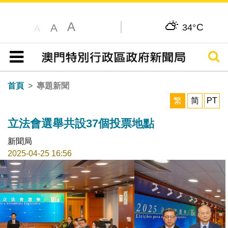
A
C
A
34°
A
搜尋
目錄
首頁
專題新聞
繁
简
PT
立法會選舉共設37個投票地點
新聞局
2025-04-25 16:56