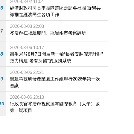
2026-08-02 11:04
6
經濟財政司司長率團隊落區走訪各社團 凝聚共
識推進經濟民生各項工作
2026-08-03 22:03
7
岑浩輝在福建廈門、龍岩兩市考察調研
2026-08-06 10:17
8
衛生局於8月7日開展新一輪“長者安裝假牙計劃”
致力構建“老有所醫”的服務系統
2026-08-06 22:21
9
籌建科技研發產業園工作組舉行2026年第一次
會議
2026-08-06 20:13
10
行政長官岑浩輝視察澳琴國際教育（大學）城
第一期項目