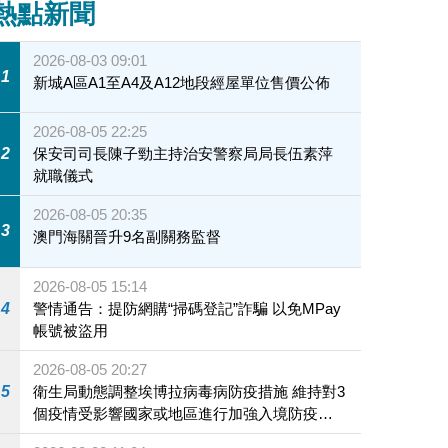
熱點新聞
2026-08-03 09:01
1
新城A區A1至A4及A12地段經屋單位售價公佈
2026-08-05 22:25
2
保安司司長陳子勁主持治安警察局局長伍素萍
就職儀式
2026-08-05 20:35
3
澳門海關晉升9名副關務監督
2026-08-05 15:14
4
警情通告：提防網購“掃碼登記”詐騙 以免MPay
帳號被盜用
2026-08-05 20:27
5
衛生局動態調整埃博拉病毒病防疫措施 維持對3
個疫情受影響國家或地區進行加強入境防疫措
施