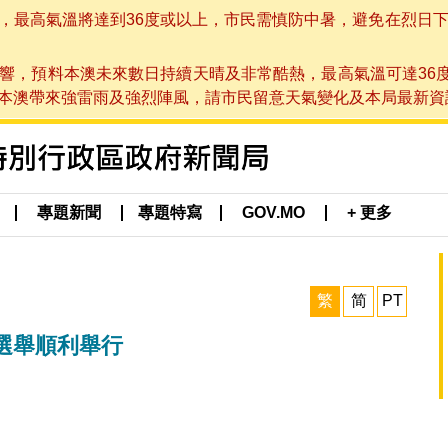
高氣溫將達到36度或以上，市民需慎防中暑，避免在烈日下進行戶
響，預料本澳未來數日持續天晴及非常酷熱，最高氣溫可達36
帶來強雷雨及強烈陣風，請市民留意天氣變化及本局最新資訊。(於 2
專題新聞
專題特寫
GOV.MO
+ 更多
繁
简
PT
選舉順利舉行