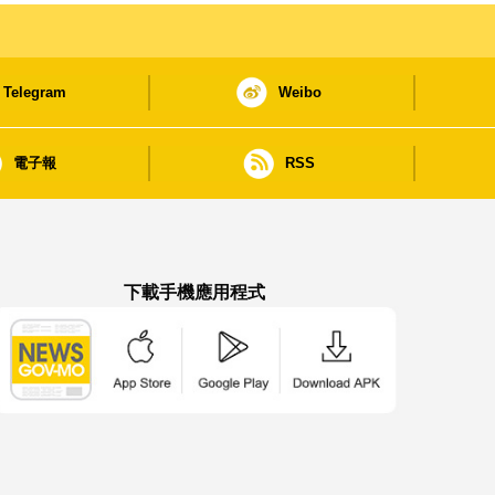
Telegram
Weibo
電子報
RSS
下載手機應用程式
澳門政府新聞 APP - App Store 下載
澳門政府新聞 APP - Google Pla
澳門政府新聞 APP -