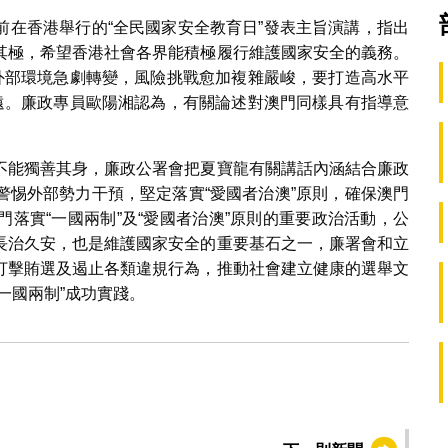
前在香港舉行的“全民國家安全教育日”發表主旨演講，指出
其極，希望香港社會各界能積極履行維護國家安全的義務。
的外部環境急劇轉變，風險挑戰愈加複雜嚴峻，要打造高水平
致遠。廉政專員歐陽湘認為，有關論述對澳門同樣具有指導意
不能獨善其身，廉政公署會把夏寶龍有關講話內涵結合廉政
警惕外部勢力干預，堅定落實“愛國者治澳”原則，確保澳門
落實“一國兩制”及“愛國者治澳”原則的重要政治活動，公
長治久安，也是維護國家安全的重要基石之一，廉署會和立
打擊賄選及遏止各類違規行為，推動社會建立健康的選舉文
一國兩制”成功實踐。