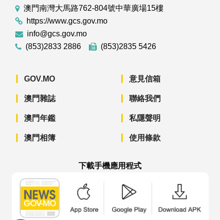
澳門南灣大馬路762-804號中華廣場15樓
https://www.gcs.gov.mo
info@gcs.gov.mo
(853)2833 2886
(853)2835 5426
GOV.MO
意見信箱
澳門雜誌
聯絡我們
澳門年鑑
私隱聲明
澳門相簿
使用條款
下載手機應用程式
澳門政府新聞 APP - App Store 下載
澳門政府新聞 APP - Googl
澳門政府新聞 