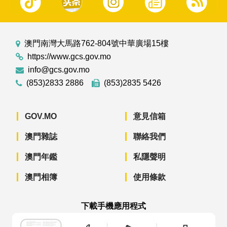
澳門南灣大馬路762-804號中華廣場15樓
https://www.gcs.gov.mo
info@gcs.gov.mo
(853)2833 2886
(853)2835 5426
GOV.MO
意見信箱
澳門雜誌
聯絡我們
澳門年鑑
私隱聲明
澳門相簿
使用條款
下載手機應用程式
澳門政府新聞 APP - App Store 下載
澳門政府新聞 APP - Googl
澳門政府新聞 