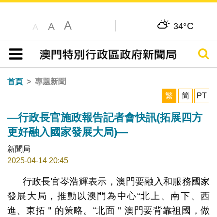
A
C
A
34°
A
搜尋
目錄
首頁
專題新聞
繁
简
PT
—行政長官施政報告記者會快訊(拓展四方
更好融入國家發展大局)—
新聞局
2025-04-14 20:45
行政長官岑浩輝表示，澳門要融入和服務國家
發展大局，推動以澳門為中心“北上、南下、西
進、東拓＂的策略。“北面＂澳門要背靠祖國，做