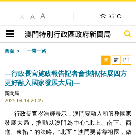
A
C
A
35°
A
搜尋
目錄
首頁
「一帶一路」
繁
简
PT
—行政長官施政報告記者會快訊(拓展四方
更好融入國家發展大局)—
新聞局
2025-04-14 20:45
行政長官岑浩輝表示，澳門要融入和服務國家
發展大局，推動以澳門為中心“北上、南下、西
進、東拓＂的策略。“北面＂澳門要背靠祖國，做