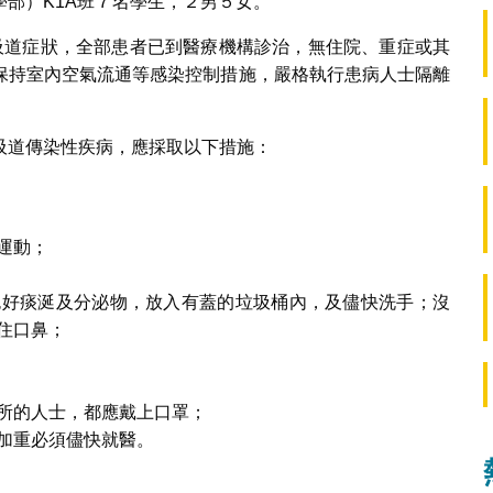
部）K1A班７名學生，２男５女。
吸道症狀，全部患者已到醫療機構診治，無住院、重症或其
保持室內空氣流通等感染控制措施，嚴格執行患病人士隔離
吸道傳染性疾病，應採取以下措施：
運動；
包好痰涎及分泌物，放入有蓋的垃圾桶內，及儘快洗手；沒
住口鼻；
所的人士，都應戴上口罩；
加重必須儘快就醫。