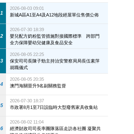
2026-08-03 09:01
1
新城A區A1至A4及A12地段經屋單位售價公佈
2026-07-30 18:39
2
嬰兒配方奶粉監管措施對接國際標準 跨部門
全力保障嬰幼兒健康及食品安全
2026-08-05 22:25
3
保安司司長陳子勁主持治安警察局局長伍素萍
就職儀式
2026-08-05 20:35
4
澳門海關晉升9名副關務監督
2026-07-30 18:37
5
市政署8月1至7日設臨時大型廢舊家具收集站
2026-08-02 11:04
6
經濟財政司司長率團隊落區走訪各社團 凝聚共