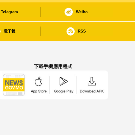
Telegram
Weibo
電子報
RSS
下載手機應用程式
澳門政府新聞 APP - App Store 下載
澳門政府新聞 APP - Google Pla
澳門政府新聞 APP -