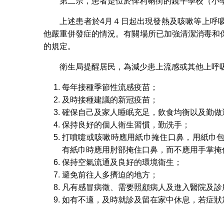
第二宗，患者是位於俾利喇街的鏡平學校（小學
上述患者於4月４日起出現發熱及咳嗽等上呼
他嚴重併發症的情況。有關場所已加強清潔消毒和
的規定。
衛生局提醒居民，為減少患上流感或其他上呼
每年接種季節性流感疫苗；
及時接種建議的新冠疫苗；
確保自己及家人睡眠充足，飲食均衡以及勤做
保持良好的個人衛生習慣，勤洗手；
打噴嚏或咳嗽時應用紙巾掩住口鼻，用紙巾
有紙巾時應用肘部掩住口鼻，而不應用手掌掩
保持空氣流通及良好的環境衛生；
避免前往人多擠迫的地方；
凡有感冒病徵、需要照顧病人及進入醫院及診
如有不適，及時就診及留在家中休息，若症狀