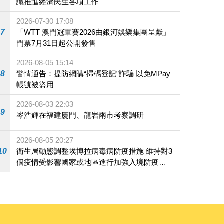
識推進經濟民生各項工作
2026-07-30 17:08
7
「WTT 澳門冠軍賽2026由銀河娛樂集團呈獻」
門票7月31日起公開發售
2026-08-05 15:14
8
警情通告：提防網購“掃碼登記”詐騙 以免MPay
帳號被盜用
2026-08-03 22:03
9
岑浩輝在福建廈門、龍岩兩市考察調研
2026-08-05 20:27
10
衛生局動態調整埃博拉病毒病防疫措施 維持對3
個疫情受影響國家或地區進行加強入境防疫措
施