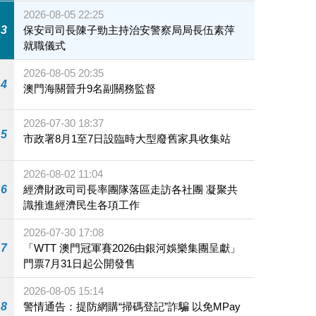
2026-08-05 22:25
3
保安司司長陳子勁主持治安警察局局長伍素萍
就職儀式
2026-08-05 20:35
4
澳門海關晉升9名副關務監督
2026-07-30 18:37
5
市政署8月1至7日設臨時大型廢舊家具收集站
2026-08-02 11:04
6
經濟財政司司長率團隊落區走訪各社團 凝聚共
識推進經濟民生各項工作
2026-07-30 17:08
7
「WTT 澳門冠軍賽2026由銀河娛樂集團呈獻」
門票7月31日起公開發售
2026-08-05 15:14
8
警情通告：提防網購“掃碼登記”詐騙 以免MPay