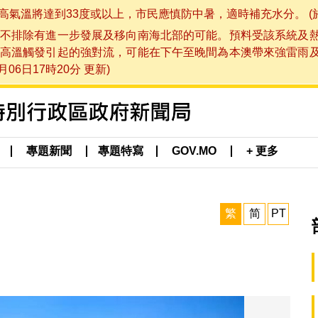
將達到33度或以上，市民應慎防中暑，適時補充水分。 (於 202
不排除有進一步發展及移向南海北部的可能。預料受該系統及
高溫觸發引起的強對流，可能在下午至晚間為本澳帶來強雷雨
06日17時20分 更新)
專題新聞
專題特寫
GOV.MO
+ 更多
繁
简
PT