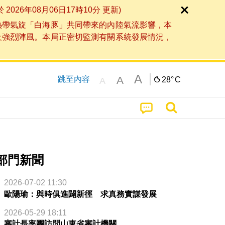
6年08月06日17時10分 更新)
熱帶氣旋「白海豚」共同帶來的內陸氣流影響，本
及強烈陣風。本局正密切監測有關系統發展情況，
A
A
跳至內容
28°
C
A
部門新聞
2026-07-02 11:30
歐陽瑜：與時俱進闢新徑 求真務實謀發展
2026-05-29 18:11
審計長率團訪問山東省審計機關