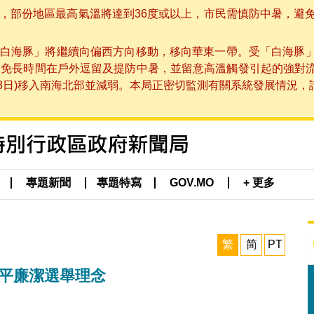
部份地區最高氣溫將達到36度或以上，市民需慎防中暑，避免在烈
白海豚」將繼續向偏西方向移動，移向華東一帶。受「白海豚
避免長時間在戶外逗留及提防中暑，並留意高溫觸發引起的強對
8日)移入南海北部並減弱。本局正密切監測有關系統發展情況，請市
專題新聞
專題特寫
GOV.MO
+ 更多
繁
简
PT
公平廉潔選舉理念