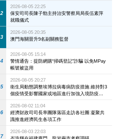
2026-08-05 22:25
2
保安司司長陳子勁主持治安警察局局長伍素萍
就職儀式
2026-08-05 20:35
3
澳門海關晉升9名副關務監督
2026-08-05 15:14
4
警情通告：提防網購“掃碼登記”詐騙 以免MPay
帳號被盜用
2026-08-05 20:27
5
衛生局動態調整埃博拉病毒病防疫措施 維持對3
個疫情受影響國家或地區進行加強入境防疫措
施
2026-08-02 11:04
6
經濟財政司司長率團隊落區走訪各社團 凝聚共
識推進經濟民生各項工作
2026-08-03 22:03
7
岑浩輝在福建廈門、龍岩兩市考察調研