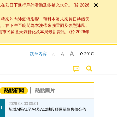
日下進行戶外活動及多補充水分。 (於 2026
」帶來的內陸氣流影響，預料本澳未來數日持續天
流，在下午至晚間為本澳帶來強雷雨及強烈陣風。
民留意天氣變化及本局最新資訊。(於 2026年
A
A
跳至內容
29°
C
A
熱點新聞
熱點圖片
2026-08-03 09:01
1
新城A區A1至A4及A12地段經屋單位售價公佈