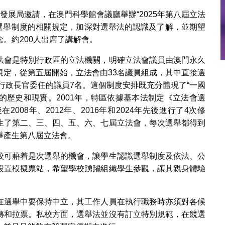
發展局邀請，在澳門科學館會議廳舉辦“2025年第八屆立法
會選舉制度的相關規定，加深對選舉法的認識及了解，並期望
。約200人出席了講解會。
法會是特別行政區的立法機關，明確立法會議員由澳門永久
規定，從第五屆開始，立法會由33名議員組成，其中直接選
由行政長官委任的議員7名。這個制度安排既充分體現了“一國
門的歷史和現實。2001年，特區依據基本法制定《立法會選
08年、2012年、2016年和2024年先後進行了4次修
生了第二、三、四、五、六、七屆立法會，每次選舉都得到
舉產生第八屆立法會。
校可藉着是次選舉的機會，讓學生認識選舉制度及依法、公
設置模擬票站，希望學校踴躍組織學生參觀，讓其親身體驗
在選舉中要保持中立，其工作人員在執行職務時亦須對各候
傳和拉票。私校方面，選舉法並沒有訂立特別規範，在競選