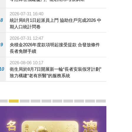
2026-07-31 16:40
8
統計局8月1日起派員上門 協助住戶完成2026 中
期人口統計問卷
2026-07-31 12:47
9
央積金2026年度款項明起接受提款 合發放條件
長者免辦手續
2026-08-06 10:17
10
衛生局於8月7日開展新一輪“長者安裝假牙計劃”
致力構建“老有所醫”的服務系統
宣傳及推廣
賡續中葡傳統友誼 續寫“一國兩制”新篇章 — 澳門“一國
澳門名片集
行政長官岑浩輝11月18日發表2026年施政報
施政特寫
澳門特別行政區經濟和社會發展第二個五
橫琴粵澳深度合作區專題網站
施政小講堂
走進澳門
澳門相簿2020
《澳门微视