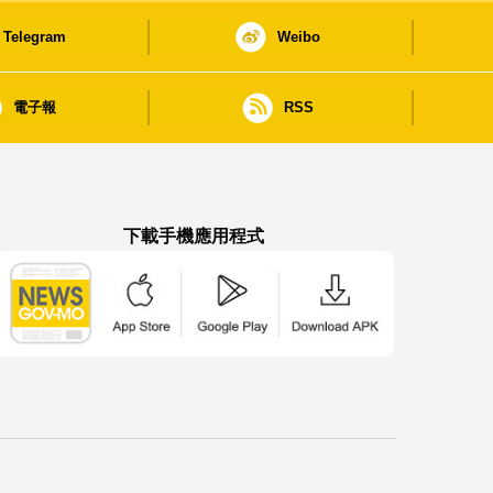
Telegram
Weibo
電子報
RSS
下載手機應用程式
澳門政府新聞 APP - App Store 下載
澳門政府新聞 APP - Google Pla
澳門政府新聞 APP -