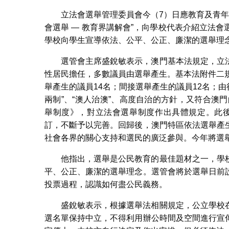
立法會選舉管理委員會今（7）日應教育及青年
會選舉 — 教育界講解會”，向學校代表介紹立法
學校向學生宣導依法、公平、公正、廉潔的選舉理念
選管會主席盛銳敏表示，澳門基本法規定，立
性居民擔任，多數議員由選舉產生。基本法附件二
舉產生的議員14名；間接選舉產生的議員12名；
兩制”、“澳人治澳”、高度自治的方針，又符合澳
舉制度》，對立法會選舉制度作出具體規定。此後在20
訂，不斷予以完善。回歸後，澳門特區依法選舉產
社會各界的關心支持和選民的廣泛參與。今年將選
他指出，選舉是公民教育的最佳題材之一，學
平、公正、廉潔的選舉理念。選管會將於選舉日前
投票過程，認識如何盡公民義務。
盛銳敏表示，根據選舉法相關規定，公立學校
選名單保持中立，不得利用辦公時間及空間進行宣