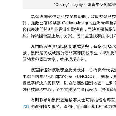
“Coding4Integrity 亞洲青
為響應國家信息科技發展戰略，鼓勵熱愛科技
討，廉政公署將舉辦“Coding4Integrity亞
會代表澳門於9月赴香港出戰決賽，而決賽優勝隊
約》締約國會議上展示方案。澳門區選拔賽由本月7
澳門區選拔賽須以隊制形式參與，每隊包括3名
歲，澳門居民或就讀於澳門高等院校學生（學系及
題的遊戲原型方案，並作現場介紹。
獲選隊伍除獲取獎金及獎狀外，亦有機會代表澳
由聯合國毒品和犯罪辦公室（UNODC）、國際
個數字解決方案原型，以協助應對亞洲地區一些與
暨科技轉移中心，全力支援澳門區代表隊，提供多
有興趣參加澳門區選拔賽人士可掃描報名專頁
231
瀏覽詳情及報名。查詢可電8898 0610生產