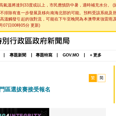
將達到33度或以上，市民應慎防中暑，適時補充水分。 (於 202
不排除有進一步發展及移向南海北部的可能。預料受該系統及
高溫觸發引起的強對流，可能在下午至晚間為本澳帶來強雷雨
07日00時05分 更新)
專題新聞
專題特寫
GOV.MO
+ 更多
繁
简
澳門區選拔賽接受報名