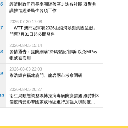
6
經濟財政司司長率團隊落區走訪各社團 凝聚共
識推進經濟民生各項工作
2026-07-30 17:08
7
「WTT 澳門冠軍賽2026由銀河娛樂集團呈獻」
門票7月31日起公開發售
2026-08-05 15:14
8
警情通告：提防網購“掃碼登記”詐騙 以免MPay
帳號被盜用
2026-08-03 22:03
9
岑浩輝在福建廈門、龍岩兩市考察調研
2026-08-05 20:27
10
衛生局動態調整埃博拉病毒病防疫措施 維持對3
個疫情受影響國家或地區進行加強入境防疫措
施