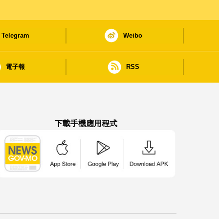
Telegram
Weibo
電子報
RSS
下載手機應用程式
澳門政府新聞 APP - App Store 下載
澳門政府新聞 APP - Google Pla
澳門政府新聞 APP -