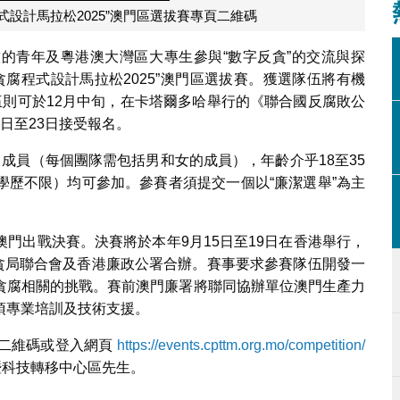
年反貪腐程式設計馬拉松2025”澳門區選拔賽專頁二維碼
的青年及粵港澳大灣區大專生參與“數字反貪”的交流與探
洲青年反貪腐程式設計馬拉松2025”澳門區選拔賽。獲選隊伍將有機
伍則可於12月中旬，在卡塔爾多哈舉行的《聯合國反腐敗公
日至23日接受報名。
成員（每個團隊需包括男和女的成員），年齡介乎18至35
學歷不限）均可參加。參賽者須提交一個以“廉潔選舉”為主
門出戰決賽。決賽將於本年9月15日至19日在香港舉行，
反貪局聯合會及香港廉政公署合辦。賽事要求參賽隊伍開發一
貪腐相關的挑戰。賽前澳門廉署將聯同協辦單位澳門生產力
項專業培訓及技術支援。
二維碼或登入網頁
https://events.cpttm.org.mo/competition/
力暨科技轉移中心區先生。