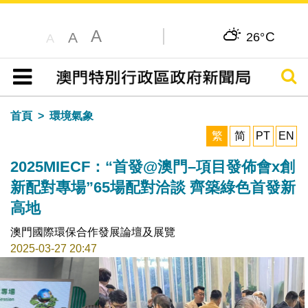
A
C
A
26°
A
搜尋
目錄
首頁
環境氣象
繁
简
PT
EN
2025MIECF：“首發@澳門–項目發佈會x創
新配對專場”65場配對洽談 齊築綠色首發新
高地
澳門國際環保合作發展論壇及展覽
2025-03-27 20:47