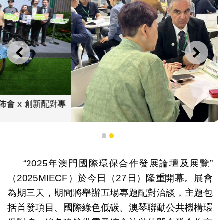
上一則
下一
“國際綠色低碳項目對接會”助力把握國際綠色商機
1
2
“2025年澳門國際環保合作發展論壇及展覽”
（2025MIECF）於今日（27日）隆重開幕。展會
為期三天，期間將舉辦五場專題配對洽談，主題包
括首發項目、國際綠色低碳、澳琴聯動公共機構環