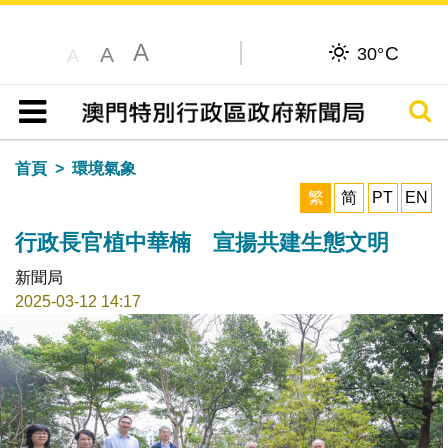
A
C
A
30°
A
搜尋
目錄
首頁
環境氣象
繁
简
PT
EN
行政長官植中華楠 宣揚共建生態文明
新聞局
2025-03-12 14:17