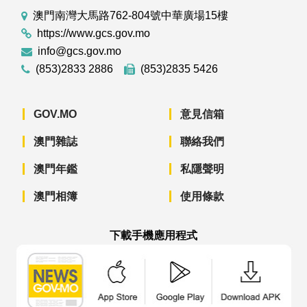
澳門南灣大馬路762-804號中華廣場15樓
https://www.gcs.gov.mo
info@gcs.gov.mo
(853)2833 2886
(853)2835 5426
GOV.MO
意見信箱
澳門雜誌
聯絡我們
澳門年鑑
私隱聲明
澳門相簿
使用條款
下載手機應用程式
澳門政府新聞 APP - App Store 下載
澳門政府新聞 APP - Googl
澳門政府新聞 