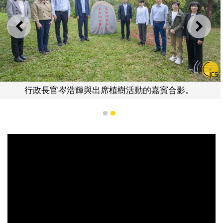
上一則
下一
行政長官岑浩輝與出席植樹活動的嘉賓合影。
1
2