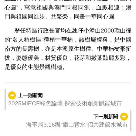
心圓”，寓意祖國與澳門同根同源，血脈相連；澳
門與祖國同進步、共繁榮，同畫中華同心圓。
歷任特區行政長官均在氹仔小潭山2000環山徑
的“名人植樹區”種植中華楠，該樹屬樟科，是中國
南方的長壽樹，亦是本澳原生樹種。中華楠樹形挺
拔，姿態優美，材質優良，花芽和嫩葉豔麗多彩，
是優良的生態景觀樹種。
上一則新聞
2025MIECF綠色論壇 探索技術創新賦能城市建
設
下一則新聞
海事局3.16辦“攀山背水”倡共建節水城市