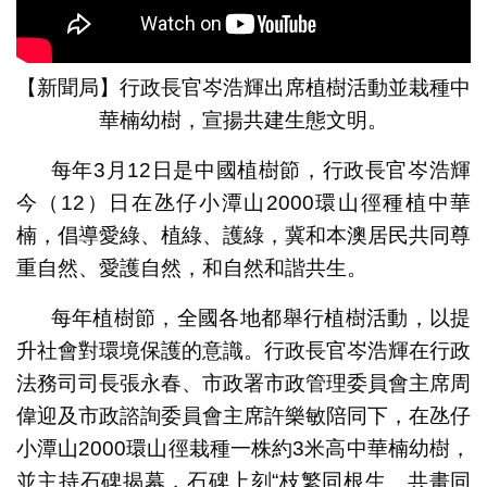
【新聞局】行政長官岑浩輝出席植樹活動並栽種中
華楠幼樹，宣揚共建生態文明。
每年3月12日是中國植樹節，行政長官岑浩輝
今（12）日在氹仔小潭山2000環山徑種植中華
楠，倡導愛綠、植綠、護綠，冀和本澳居民共同尊
重自然、愛護自然，和自然和諧共生。
每年植樹節，全國各地都舉行植樹活動，以提
升社會對環境保護的意識。行政長官岑浩輝在行政
法務司司長張永春、市政署市政管理委員會主席周
偉迎及市政諮詢委員會主席許樂敏陪同下，在氹仔
小潭山2000環山徑栽種一株約3米高中華楠幼樹，
並主持石碑揭幕，石碑上刻“枝繁同根生 共畫同