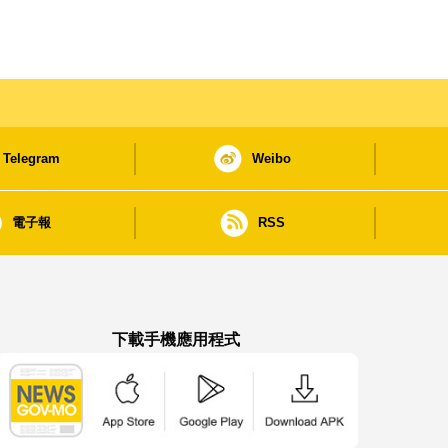
Telegram
Weibo
電子報
RSS
下載手機應用程式
澳門政府新聞 APP - App Store 下載
澳門政府新聞 APP - Google Pla
澳門政府新聞 APP -