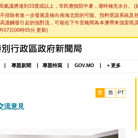
將達到33度或以上，市民應慎防中暑，適時補充水分。 (於 202
不排除有進一步發展及移向南海北部的可能。預料受該系統及
高溫觸發引起的強對流，可能在下午至晚間為本澳帶來強雷雨
07日00時05分 更新)
專題新聞
專題特寫
GOV.MO
+ 更多
繁
简
PT
交流意見