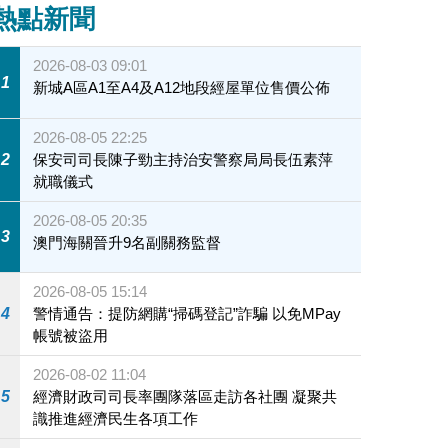
熱點新聞
2026-08-03 09:01
1
新城A區A1至A4及A12地段經屋單位售價公佈
2026-08-05 22:25
2
保安司司長陳子勁主持治安警察局局長伍素萍
就職儀式
2026-08-05 20:35
3
澳門海關晉升9名副關務監督
2026-08-05 15:14
4
警情通告：提防網購“掃碼登記”詐騙 以免MPay
帳號被盜用
2026-08-02 11:04
5
經濟財政司司長率團隊落區走訪各社團 凝聚共
識推進經濟民生各項工作