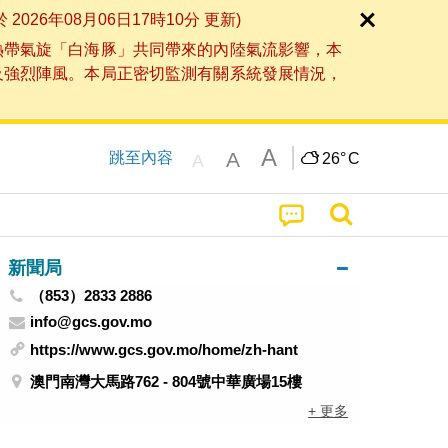
6年08月06日17時10分 更新)
熱帶氣旋「白海豚」共同帶來的內陸氣流影響，本
及強烈陣風。本局正密切監測有關系統發展情況，
A
A
跳至內容
26°
C
A
新聞局
（853）2833 2886
info@gcs.gov.mo
https://www.gcs.gov.mo/home/zh-hant
澳門南灣大馬路762 - 804號中華廣場15樓
+ 更多