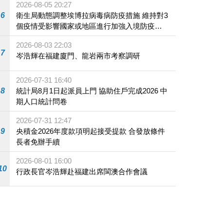
2026-08-05 20:27
6
衛生局動態調整埃博拉病毒病防疫措施 維持對3
個疫情受影響國家或地區進行加強入境防疫措
施
2026-08-03 22:03
7
岑浩輝在福建廈門、龍岩兩市考察調研
2026-07-31 16:40
8
統計局8月1日起派員上門 協助住戶完成2026 中
期人口統計問卷
2026-07-31 12:47
9
央積金2026年度款項明起接受提款 合發放條件
長者免辦手續
2026-08-01 16:00
10
行政長官岑浩輝赴福建出席閩澳合作會議