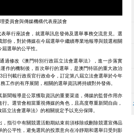
理委員會與傳媒機構代表座談會
代表舉行座談會，就選舉訊息發佈及選舉事務交流意見。選
成部份，對於傳媒在今屆選舉中繼續專業地報導與競選相關
今屆選舉的公平性。
通過修改《澳門特別行政區立法會選舉法》，進一步落實
暢運作的機制後，首次舉行的選舉，是澳門特區的重大政治
月3日刊載行政長官行政命令，訂定第八屆立法會選舉於今年
選務工作的有序展開，相關的選舉資訊將持續對外發佈。
其新聞報導是公眾獲取資訊的重要渠道，傳媒的監督作用亦
進行。選管會相當重視傳媒的角色，且高度尊重新聞自由，
政區立法會選舉法》的相關規定予以充分保障。
出，指引中有關競選活動期結束前須移除或刪除競選宣傳品
舉的公平性，避免選民的投票意向在冷靜期和選舉日受到影