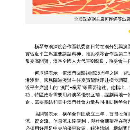
全國人大常委高開賢，澳區全國人大代表劉
橫琴粵澳深度合作區執委會日前在澳分別與澳
實習近平主席重要講話精神、推動橫琴合作區第二
常委高開賢，澳區全國人大代表劉藝良，執委會主
何厚鏵表示，值澳門回歸祖國25周年之際，
港澳辦、國務院港澳辦主任夏寶龍隨即赴橫琴調研
近平主席提出的“ 澳門+橫琴”等重要論述。他指出
功，特區政府需要用好澳琴優勢互補，謀劃兩地一
企，需要團結和集中澳門社會力量共同推動橫琴合
高開賢表示，橫琴合作區成立三年，首階段落
流、資金流、信息流未達便利，與社會期望存在落
必須用好用足中央的優惠政策，解決體制、機制問