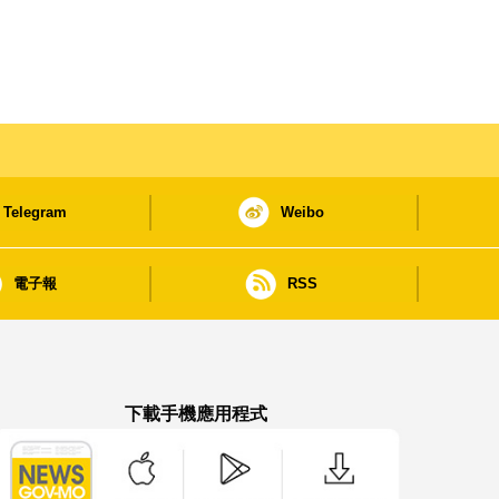
Telegram
Weibo
電子報
RSS
下載手機應用程式
澳門政府新聞 APP - App Store 下載
澳門政府新聞 APP - Google Pla
澳門政府新聞 APP -