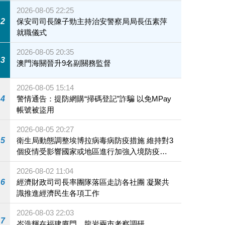
2026-08-05 22:25
2
保安司司長陳子勁主持治安警察局局長伍素萍
就職儀式
2026-08-05 20:35
3
澳門海關晉升9名副關務監督
2026-08-05 15:14
4
警情通告：提防網購“掃碼登記”詐騙 以免MPay
帳號被盜用
2026-08-05 20:27
5
衛生局動態調整埃博拉病毒病防疫措施 維持對3
個疫情受影響國家或地區進行加強入境防疫措
施
2026-08-02 11:04
6
經濟財政司司長率團隊落區走訪各社團 凝聚共
識推進經濟民生各項工作
2026-08-03 22:03
7
岑浩輝在福建廈門、龍岩兩市考察調研