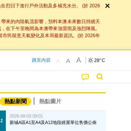
日下進行戶外活動及多補充水分。 (於 2026
」帶來的內陸氣流影響，預料本澳未來數日持續天
流，在下午至晚間為本澳帶來強雷雨及強烈陣風。
民留意天氣變化及本局最新資訊。(於 2026年
A
A
跳至內容
28°
C
A
熱點新聞
熱點圖片
2026-08-03 09:01
1
新城A區A1至A4及A12地段經屋單位售價公佈