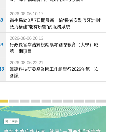
2026-08-06 10:17
作
8
衛生局於8月7日開展新一輪“長者安裝假牙計劃”
致力構建“老有所醫”的服務系統
2026-08-06 20:13
9
行政長官岑浩輝視察澳琴國際教育（大學）城
第一期項目
2026-08-06 22:21
10
籌建科技研發產業園工作組舉行2026年第一次
會議
宣傳及推廣
賡續中葡傳統友誼 續寫“一國兩制”新篇章 — 澳門“一國
澳門名片集
行政長官岑浩輝11月18日發表2026年施政報
施政特寫
澳門特別行政區經濟和社會發展第二個五
橫琴粵澳深度合作區專題網站
施政小講堂
走進澳門
澳門相簿2020
《澳门微视