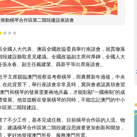
藝良，執委會主任張永春、副主任戴建業、聶新平等出席推動橫琴合
區第二階段建設座談會
1
2
3
4
區全國人大代表、澳區全國政協委員舉行座談會，就貫徹落
階段建設聽取意見建議。全國政協副主席何厚鏵，全國人大
任張永春、副主任戴建業、聶新平等出席座談會。
習近平主席親臨澳門視察並考察橫琴，而農曆新年過後，中央
，在此背景下，舉行座談會非常及時，冀與會者認真領會習
，澳門和橫琴的發展需要兩地共贏，才能彰顯”一國兩制”的成
體發展。他並提醒在發展橫琴的同時，不能忘記澳門的中小
作區第二階段建設。
實了不少工作，基本完成任務。目前橫琴合作區的人流、物
差，建議橫琴合作區第二階段建設思維要更加創新和開放，
題，更好地發揮澳門所長、服務澳門所需。