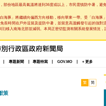
部份地區最高氣溫將達到36度或以上，市民需慎防中暑，避免在烈
白海豚」將繼續向偏西方向移動，移向華東一帶。受「白海豚
避免長時間在戶外逗留及提防中暑，並留意高溫觸發引起的強對
8日)移入南海北部並減弱。本局正密切監測有關系統發展情況，請市
專題新聞
專題特寫
GOV.MO
+ 更多
繁
简
獻策