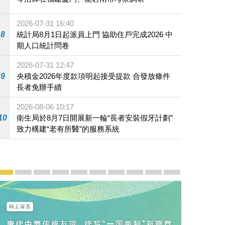
2026-07-31 16:40
8
統計局8月1日起派員上門 協助住戶完成2026 中
期人口統計問卷
2026-07-31 12:47
9
央積金2026年度款項明起接受提款 合發放條件
長者免辦手續
2026-08-06 10:17
10
衛生局於8月7日開展新一輪“長者安裝假牙計劃”
致力構建“老有所醫”的服務系統
宣傳及推廣
賡續中葡傳統友誼 續寫“一國兩制”新篇章 — 澳門“一國
澳門名片集
行政長官岑浩輝11月18日發表2026年施政報
施政特寫
澳門特別行政區經濟和社會發展第二個五
橫琴粵澳深度合作區專題網站
施政小講堂
走進澳門
澳門相簿2020
《澳门微视