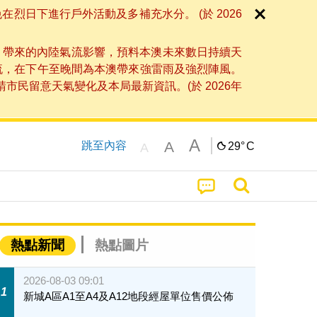
日下進行戶外活動及多補充水分。 (於 2026
」帶來的內陸氣流影響，預料本澳未來數日持續天
流，在下午至晚間為本澳帶來強雷雨及強烈陣風。
民留意天氣變化及本局最新資訊。(於 2026年
A
A
跳至內容
29°
C
A
熱點新聞
熱點圖片
2026-08-03 09:01
1
新城A區A1至A4及A12地段經屋單位售價公佈