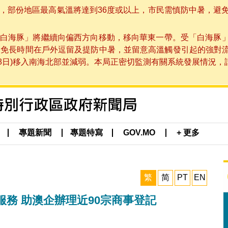
部份地區最高氣溫將達到36度或以上，市民需慎防中暑，避免在烈
白海豚」將繼續向偏西方向移動，移向華東一帶。受「白海豚
避免長時間在戶外逗留及提防中暑，並留意高溫觸發引起的強對
8日)移入南海北部並減弱。本局正密切監測有關系統發展情況，請市
專題新聞
專題特寫
GOV.MO
+ 更多
繁
简
PT
EN
務 助澳企辦理近90宗商事登記