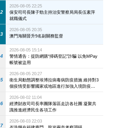
2026-08-05 22:25
2
保安司司長陳子勁主持治安警察局局長伍素萍
就職儀式
2026-08-05 20:35
3
澳門海關晉升9名副關務監督
2026-08-05 15:14
4
警情通告：提防網購“掃碼登記”詐騙 以免MPay
帳號被盜用
2026-08-05 20:27
5
衛生局動態調整埃博拉病毒病防疫措施 維持對3
個疫情受影響國家或地區進行加強入境防疫措
施
2026-08-02 11:04
6
經濟財政司司長率團隊落區走訪各社團 凝聚共
識推進經濟民生各項工作
2026-08-03 22:03
7
岑浩輝在福建廈門、龍岩兩市考察調研