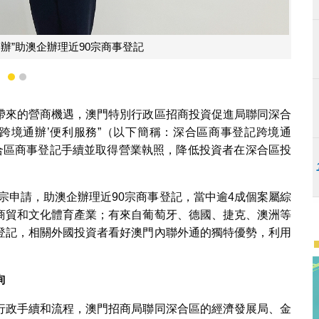
澳琴推“事前技術會議”線上回應落戶深合區諮詢
1
2
帶來的營商機遇，澳門特別行政區招商投資促進局聯同深合
記跨境通辦’便利服務”（以下簡稱：深合區商事登記跨境通
深合區商事登記手續並取得營業執照，降低投資者在深合區投
0宗申請，助澳企辦理近90宗商事登記，當中逾4成個案屬綜
商貿和文化體育產業；有來自葡萄牙、德國、捷克、澳洲等
登記，相關外國投資者看好澳門內聯外通的獨特優勢，利用
詢
行政手續和流程，澳門招商局聯同深合區的經濟發展局、金