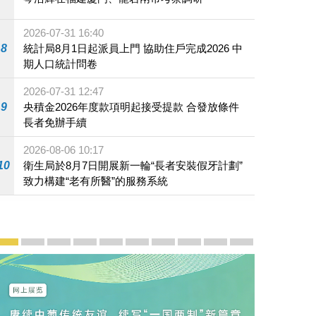
2026-07-31 16:40
8
統計局8月1日起派員上門 協助住戶完成2026 中
期人口統計問卷
2026-07-31 12:47
9
央積金2026年度款項明起接受提款 合發放條件
長者免辦手續
2026-08-06 10:17
10
衛生局於8月7日開展新一輪“長者安裝假牙計劃”
致力構建“老有所醫”的服務系統
宣傳及推廣
賡續中葡傳統友誼 續寫“一國兩制”新篇章 — 澳門“一國
澳門名片集
行政長官岑浩輝11月18日發表2026年施政報
施政特寫
澳門特別行政區經濟和社會發展第二個五
橫琴粵澳深度合作區專題網站
施政小講堂
走進澳門
澳門相簿2020
《澳门微视