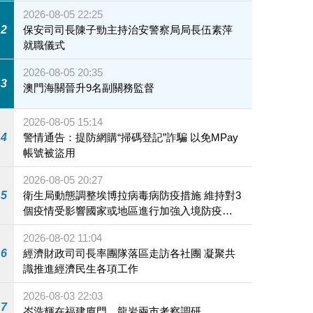
2026-08-05 22:25
2
保安司司長陳子勁主持治安警察局局長伍素萍
就職儀式
2026-08-05 20:35
3
澳門海關晉升9名副關務監督
2026-08-05 15:14
4
警情通告：提防網購“掃碼登記”詐騙 以免MPay
帳號被盜用
2026-08-05 20:27
5
衛生局動態調整埃博拉病毒病防疫措施 維持對3
個疫情受影響國家或地區進行加強入境防疫措
施
2026-08-02 11:04
6
經濟財政司司長率團隊落區走訪各社團 凝聚共
識推進經濟民生各項工作
2026-08-03 22:03
7
岑浩輝在福建廈門、龍岩兩市考察調研