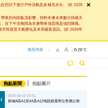
日下進行戶外活動及多補充水分。 (於 2026
」帶來的內陸氣流影響，預料本澳未來數日持續天
流，在下午至晚間為本澳帶來強雷雨及強烈陣風。
民留意天氣變化及本局最新資訊。(於 2026年
A
A
跳至內容
29°
C
A
熱點新聞
熱點圖片
2026-08-03 09:01
1
新城A區A1至A4及A12地段經屋單位售價公佈