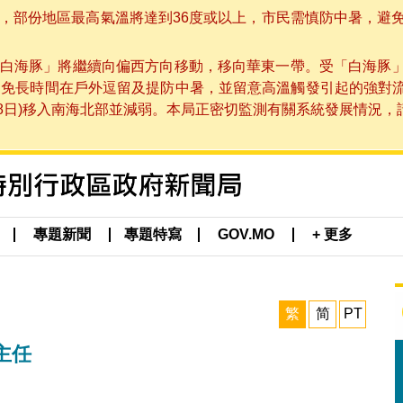
部份地區最高氣溫將達到36度或以上，市民需慎防中暑，避免在烈
白海豚」將繼續向偏西方向移動，移向華東一帶。受「白海豚
避免長時間在戶外逗留及提防中暑，並留意高溫觸發引起的強對
8日)移入南海北部並減弱。本局正密切監測有關系統發展情況，請市
專題新聞
專題特寫
GOV.MO
+ 更多
繁
简
PT
主任