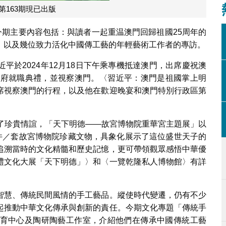
第163期現已出版
今期主要內容包括：與讀者一起重温澳門回歸祖國25周年的
，以及幾位致力活化中國傳工藝的年輕藝術工作者的專訪。
平於2024年12月18日下午乘專機抵達澳門，出席慶祝澳
政府就職典禮，並視察澳門。〈習近平：澳門是祖國掌上明
席視察澳門的行程，以及他在歡迎晚宴和澳門特別行政區第
立了珍貴情誼，「天下明德——故宮博物院重華宮主題展」以
0件／套故宮博物院珍藏文物，具象化展示了這位盛世天子的
追溯當時的文化精髓和歷史記憶，更可帶領觀眾感悟中華優
禮文化大展「天下明德」〉和〈一覽乾隆私人博物館〉有詳
智慧、傳統民間風情的手工藝品。縱使時代變遷，仍有不少
起推動中華文化傳承與創新的責任。今期文化專題「傳統手
育中心及陶研陶藝工作室，介紹他們在傳承中國傳統工藝