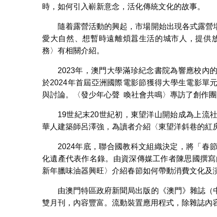
時，如何引入嶄新意念，活化傳統文化的故事。
隨着露營活動的興起，市場開始出現各式露營
愛大自然、想暫時遠離煩囂生活的城市人，提供放
務〉有相關介紹。
2023年，澳門大學滿珍紀念書院為響應校
於2024年首屆亞洲國際電影節獲得大學生電影
與討論。〈發少年心聲 喚社會共鳴〉專訪了創作團
19世紀末20世紀初，東望洋山開始成為上
華人建築師呂澤強，為讀者介紹〈東望洋斜巷的紅
2024年底，聯合國教科文組織決定，將「
化遺產代表作名錄。由資深傳媒工作者陳思國撰寫
新年臘味油器興旺〉介紹春節如何帶動消費文化及
由澳門特區政府新聞局出版的《澳門》雜誌（
雙月刊，內容豐富。流動裝置應用程式，除雜誌內