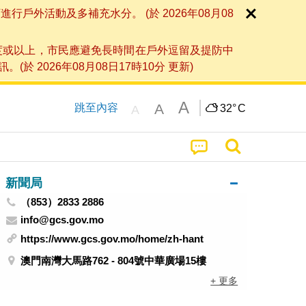
外活動及多補充水分。 (於 2026年08月08
度或以上，市民應避免長時間在戶外逗留及提防中
026年08月08日17時10分 更新)
A
A
跳至內容
32°
C
A
新聞局
（853）2833 2886
info@gcs.gov.mo
https://www.gcs.gov.mo/home/zh-hant
澳門南灣大馬路762 - 804號中華廣場15樓
+ 更多