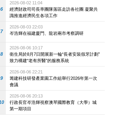
2026-08-02 11:04
6
經濟財政司司長率團隊落區走訪各社團 凝聚共
識推進經濟民生各項工作
2026-08-03 22:03
7
岑浩輝在福建廈門、龍岩兩市考察調研
2026-08-06 10:17
8
衛生局於8月7日開展新一輪“長者安裝假牙計劃”
致力構建“老有所醫”的服務系統
2026-08-06 22:21
9
籌建科技研發產業園工作組舉行2026年第一次
會議
2026-08-06 20:13
10
行政長官岑浩輝視察澳琴國際教育（大學）城
第一期項目