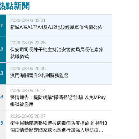
熱點新聞
2026-08-03 09:01
1
新城A區A1至A4及A12地段經屋單位售價公佈
2026-08-05 22:25
2
保安司司長陳子勁主持治安警察局局長伍素萍
就職儀式
2026-08-05 20:35
3
澳門海關晉升9名副關務監督
2026-08-05 15:14
4
警情通告：提防網購“掃碼登記”詐騙 以免MPay
帳號被盜用
2026-08-05 20:27
5
衛生局動態調整埃博拉病毒病防疫措施 維持對3
個疫情受影響國家或地區進行加強入境防疫措
施