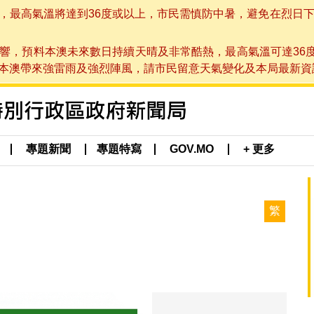
高氣溫將達到36度或以上，市民需慎防中暑，避免在烈日下進行戶
響，預料本澳未來數日持續天晴及非常酷熱，最高氣溫可達36
帶來強雷雨及強烈陣風，請市民留意天氣變化及本局最新資訊。(於 2
專題新聞
專題特寫
GOV.MO
+ 更多
繁