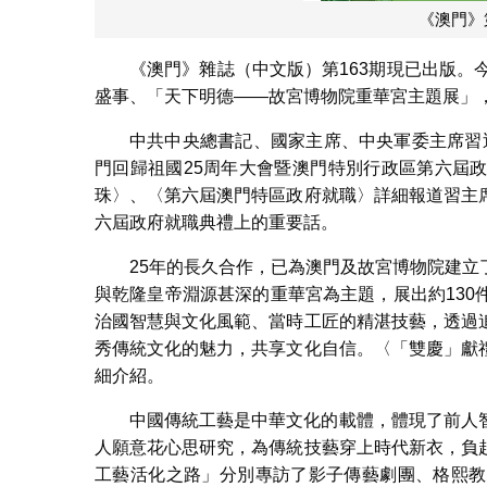
《澳門》
《澳門》雜誌（中文版）第163期現已出版。
盛事、「天下明德——故宮博物院重華宮主題展」
中共中央總書記、國家主席、中央軍委主席習近
門回歸祖國25周年大會暨澳門特別行政區第六屆
珠〉、〈第六屆澳門特區政府就職〉詳細報道習主
六屆政府就職典禮上的重要話。
25年的長久合作，已為澳門及故宮博物院建
與乾隆皇帝淵源甚深的重華宮為主題，展出約13
治國智慧與文化風範、當時工匠的精湛技藝，透過
秀傳統文化的魅力，共享文化自信。〈「雙慶」獻
細介紹。
中國傳統工藝是中華文化的載體，體現了前人
人願意花心思研究，為傳統技藝穿上時代新衣，負
工藝活化之路」分別專訪了影子傳藝劇團、格熙教