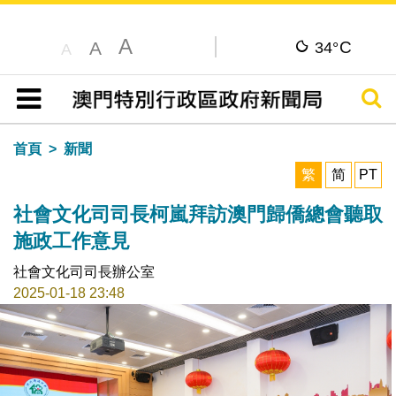
A
C
A
34°
A
搜尋
目錄
首頁
新聞
繁
简
PT
社會文化司司長柯嵐拜訪澳門歸僑總會聽取
施政工作意見
社會文化司司長辦公室
2025-01-18 23:48