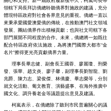
關心和支持。新一屆政府履新後不久，柯嵐司長帶
領轄下局長拜訪僑總聆聽僑界對施政的建議，充分
體現特區政府對社會各界意見的重視。僑總一直以
來秉承愛國愛澳愛僑的傳統，在推動澳門社文領域
發展、團結僑界作出積極貢獻；也與社文司轄下各
部門展開不同程度的合作。未來，僑總將一如既往
配合特區政府依法施政，為將澳門國際大都市“金
名片”擦得更光亮貢獻僑界力量。
理事長畢志健、副會長王國蓉、廖麗瓊、刑榮
發、張華、趙文炎、廖子馨，副理事長劉智龍、劉
兆爵、陳力志、梁俊傑、林僑慶、畢志榮等，分別
就文化活動、葡文教育、演藝盛事、在海外推廣中
國文化、調升養老金等議題提出意見及建議。
柯嵐表示，在僑總除了聽到市民普遍關心的議