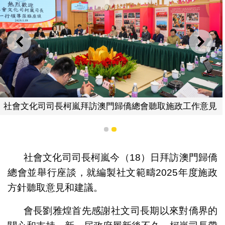
上一則
下一
社會文化司司長柯嵐拜訪澳門歸僑總會聽取施政工作意見
1
2
社會文化司司長柯嵐今（18）日拜訪澳門歸僑
總會並舉行座談，就編製社文範疇2025年度施政
方針聽取意見和建議。
會長劉雅煌首先感謝社文司長期以來對僑界的