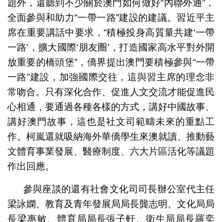
題外，還聽到不少關於澳門如何做好“內聯外通”，
全面參與和助力“一帶一路”建設的建議。習近平主
席在重要講話中要求，“積極投身高質量共建‘一帶
一路’，擴大國際‘朋友圈’，打造國家高水平對外開
放重要的橋頭堡”，僑界提出澳門要積極參與“一帶
一路”建設，加強國際交往，這與習主席的理念非
常吻合。只有深化合作、促進人文交流才能促進民
心相通，要通過各種各樣的方式，講好中國故事、
講好澳門故事，這也是社文司範疇未來的重點工
作。柯嵐還就吸納海外華僑學生來澳就讀、推動藝
文體育事業發展、醫療制度、六大片區活化等議題
作出回應。
參與座談的還有社會文化司司長辦公室代主任
梁詠嫻、教育及青年發展局局長龔志明、文化局局
長梁惠敏、體育局局長張子軒、衛生局局長羅奕