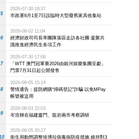
2026-07-30 18:37
5
市政署8月1至7日設臨時大型廢舊家具收集站
2026-08-02 11:04
6
經濟財政司司長率團隊落區走訪各社團 凝聚共
識推進經濟民生各項工作
2026-07-30 17:08
7
「WTT 澳門冠軍賽2026由銀河娛樂集團呈獻」
門票7月31日起公開發售
2026-08-05 15:14
8
警情通告：提防網購“掃碼登記”詐騙 以免MPay
帳號被盜用
2026-08-03 22:03
9
岑浩輝在福建廈門、龍岩兩市考察調研
2026-08-05 20:27
10
衛生局動態調整埃博拉病毒病防疫措施 維持對3