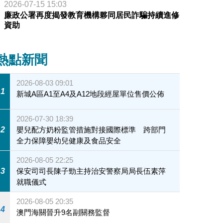
2026-07-15 15:03
廉政公署再度揭發教育機構夥同居民詐騙持續進修
資助
熱點新聞
2026-08-03 09:01
1
新城A區A1至A4及A12地段經屋單位售價公佈
2026-07-30 18:39
2
嬰兒配方奶粉監管措施對接國際標準 跨部門
全力保障嬰幼兒健康及食品安全
2026-08-05 22:25
3
保安司司長陳子勁主持治安警察局局長伍素萍
就職儀式
2026-08-05 20:35
4
澳門海關晉升9名副關務監督