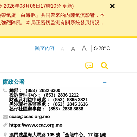
6年08月06日17時10分 更新)
熱帶氣旋「白海豚」共同帶來的內陸氣流影響，本
及強烈陣風。本局正密切監測有關系統發展情況，
A
A
跳至內容
28°
C
A
廉政公署
總部：（853）2832 6300
投訴管理中心：（853）2836 1212
財產及利益申報處：（853）8395 3321
黑沙環社區辦事處：（853）2845 3636
氹仔社區辦事處：（853）2836 3636
ccac@ccac.org.mo
https://www.ccac.org.mo
澳門冼星海大馬路 105 號「金龍中心」17 樓 (總