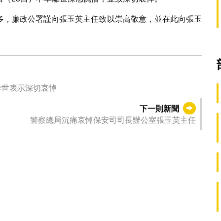
多，廉政公署謹向張玉英主任致以崇高敬意，並在此向張玉
離世表示深切哀悼
下一則新聞
警察總局沉痛哀悼保安司司長辦公室張玉英主任