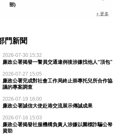
部)
+ 更多
部門新聞
2026-07-30 15:32
廉政公署揭發一警員交通違例後涉嫌找他人“頂包”
2026-07-27 15:05
廉政公署完成對社會工作局終止崇專托兒所合作協
議的專案調查
2026-07-19 16:00
廉政公署誠信大使赴港交流展示傳誠成果
2026-07-16 15:03
廉政公署揭發社服機構負責人涉嫌以圍標詐騙公帑
資助