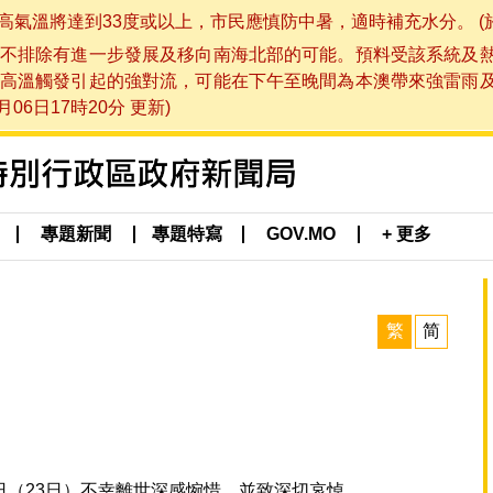
將達到33度或以上，市民應慎防中暑，適時補充水分。 (於 202
不排除有進一步發展及移向南海北部的可能。預料受該系統及
高溫觸發引起的強對流，可能在下午至晚間為本澳帶來強雷雨
06日17時20分 更新)
專題新聞
專題特寫
GOV.MO
+ 更多
繁
简
（23日）不幸離世深感惋惜，並致深切哀悼。