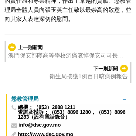
的責任感和專業精神，作出了卓越的貢獻。懲教管
理局全體人員向張玉英主任致以最崇高的敬意，並
向其家人表達深切的慰問。
上一則新聞
澳門保安部隊高等學校沉痛哀悼保安司司長辦
公室張玉英主任
下一則新聞
衛生局接獲1例百日咳病例報告
懲教管理局
總機：（853）2888 1211
查詢及投訴：（853）8896 1280，（853）8896
1283（設有電話錄音）
info@dsc.gov.mo
http://www.dsc.gov.mo