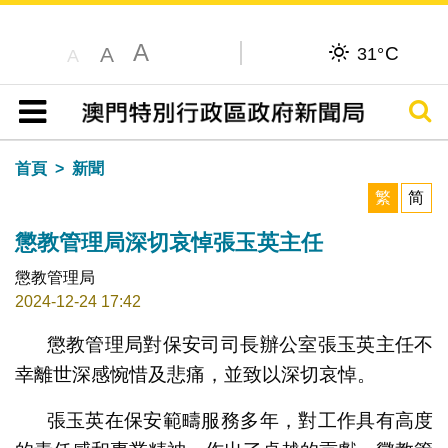
A
C
A
31°
A
搜尋
目錄
首頁
新聞
繁
简
懲教管理局深切哀悼張玉英主任
懲教管理局
2024-12-24 17:42
懲教管理局對保安司司長辦公室張玉英主任不
幸離世深感惋惜及悲痛，並致以深切哀悼。
張玉英在保安範疇服務多年，對工作具有高度